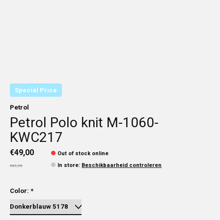
Special Price
Petrol
Petrol Polo knit M-1060-
KWC217
€49,00
Out of stock online
In store
:
Beschikbaarheid controleren
€69,95
Color:
*