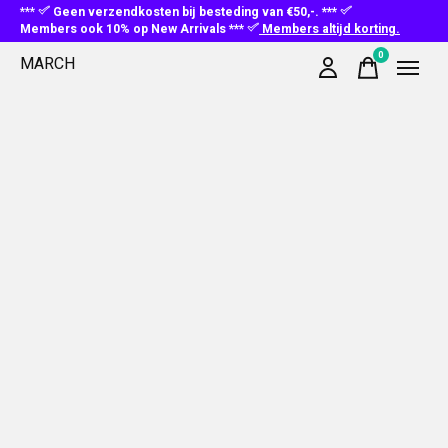
***
Geen verzendkosten bij besteding van €50,-. ***
Members ook 10% op New Arrivals ***
Members altijd korting.
0
MARCH
items