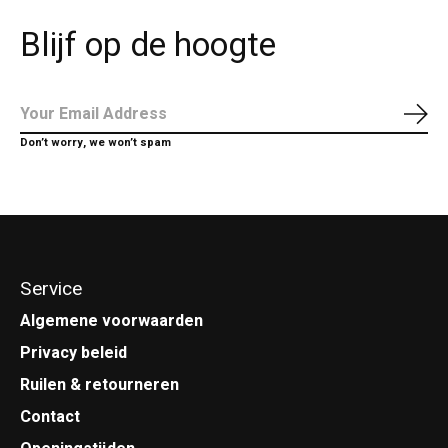
Blijf op de hoogte
Abo
Don’t worry, we won’t spam
Service
Algemene voorwaarden
Privacy beleid
Ruilen & retourneren
Contact