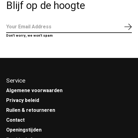
Blijf op de hoogte
Abo
Don’t worry, we won’t spam
Service
Algemene voorwaarden
Privacy beleid
Ruilen & retourneren
Contact
Openingstijden