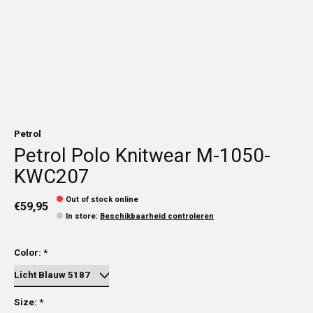
Petrol
Petrol Polo Knitwear M-1050-
KWC207
Out of stock online
€59,95
In store
:
Beschikbaarheid controleren
Color:
*
Size:
*