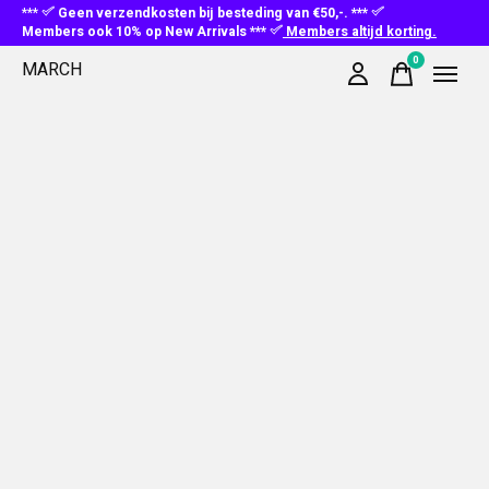
***
Geen verzendkosten bij besteding van €50,-. ***
Members ook 10% op New Arrivals ***
Members altijd korting.
0
MARCH
items