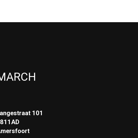
MARCH
angestraat 101
3811AD
mersfoort