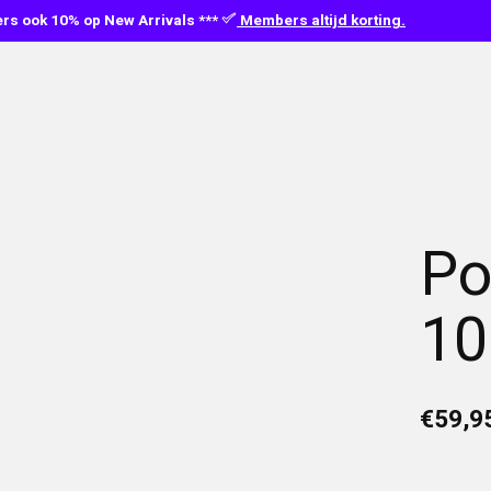
s ook 10% op New Arrivals ***
Members altijd korting.
Po
10
€59,9