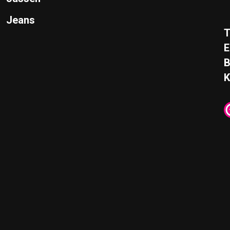
Jeans
T
E
K