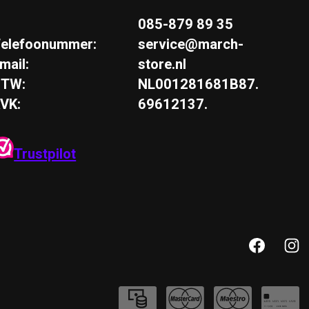
085-879 89 35
elefoonummer:
service@march-
mail:
store.nl
BTW:
NL001281681B87.
VK:
69612137.
Trustpilot