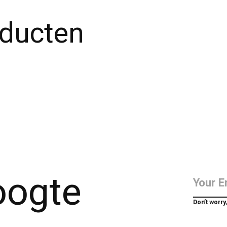
oducten
hoogte
Don’t worry