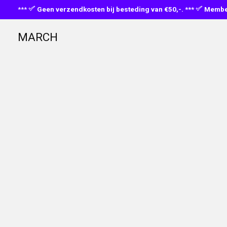
***
Geen verzendkosten bij besteding van €50,-. ***
Member
MARCH