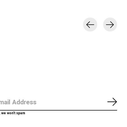
Abon
, we won’t spam