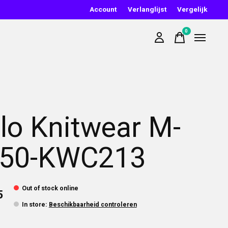
Account
Verlanglijst
Vergelijk
0
items
lo Knitwear M-
50-KWC213
Out of stock online
5
In store
:
Beschikbaarheid controleren