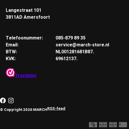
Langestraat 101
3811AD Amersfoort
Telefoonummer:
085-879 89 35
Email:
service@march-store.nl
BTW:
NL001281681B87.
KVK:
69612137.
Trustpilot
RSS-feed
© Copyright 2026 MARCH