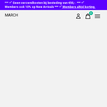
***
Geen verzendkosten bij besteding van €50,-. ***
Members ook 10% op New Arrivals ***
Members altijd korting.
0
MARCH
items