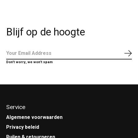
Blijf op de hoogte
Abo
Don’t worry, we won’t spam
Service
Algemene voorwaarden
Privacy beleid
Ruilen & retourneren