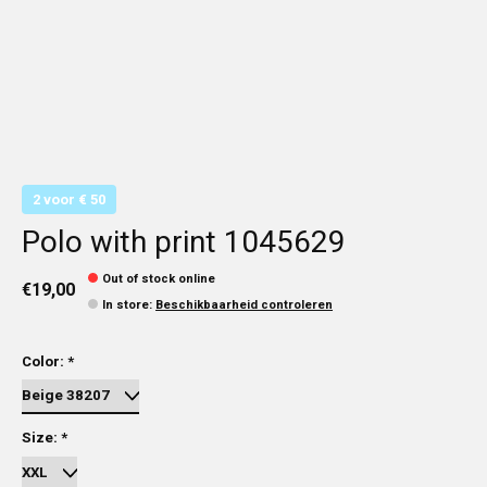
2 voor € 50
Polo with print 1045629
Out of stock online
€19,00
In store
:
Beschikbaarheid controleren
Color:
*
Size:
*