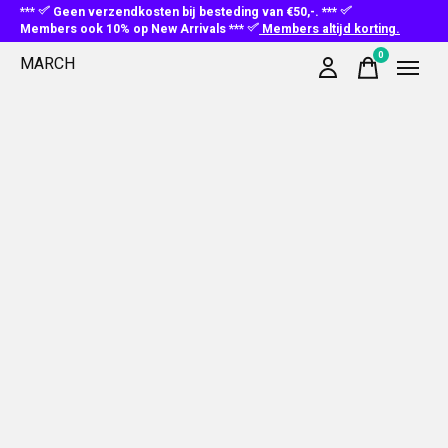
***
Geen verzendkosten bij besteding van €50,-. ***
Members ook 10% op New Arrivals ***
Members altijd korting.
0
MARCH
items