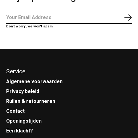
Abo
Don’t worry, we won’t spam
Service
Algemene voorwaarden
Privacy beleid
Ruilen & retourneren
Contact
Openingstijden
Een klacht?