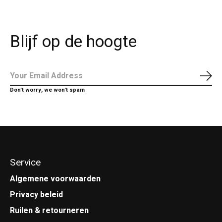
Blijf op de hoogte
Abo
Don’t worry, we won’t spam
Service
Algemene voorwaarden
Privacy beleid
Ruilen & retourneren