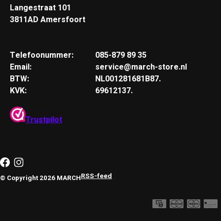
Langestraat 101
3811AD Amersfoort
Telefoonummer:
085-879 89 35
Email:
service@march-store.nl
BTW:
NL001281681B87.
KVK:
69612137.
Trustpilot
RSS-feed
© Copyright 2026 MARCH