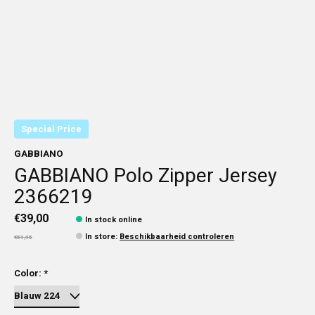
Special Price
GABBIANO
GABBIANO Polo Zipper Jersey
2366219
€39,00
In stock online
In store
:
Beschikbaarheid controleren
€59,95
Color:
*