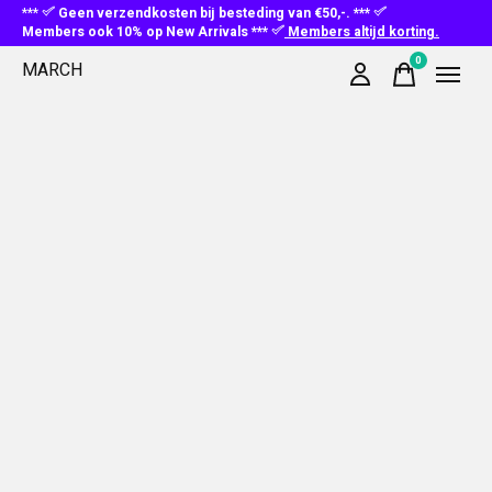
***
Geen verzendkosten bij besteding van €50,-. ***
Members ook 10% op New Arrivals ***
Members altijd korting.
0
MARCH
items