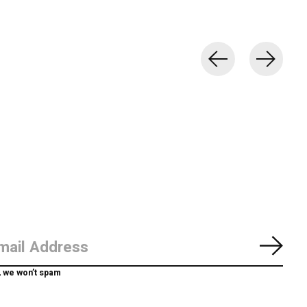
Abon
, we won’t spam