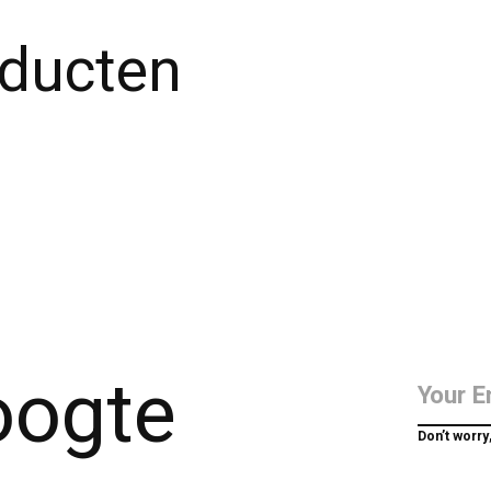
oducten
hoogte
Don’t worry