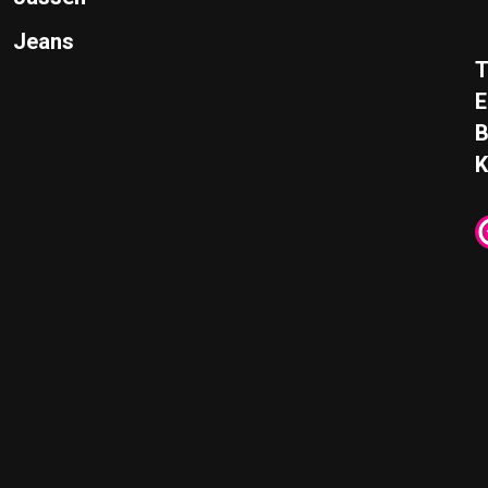
Jeans
T
E
K