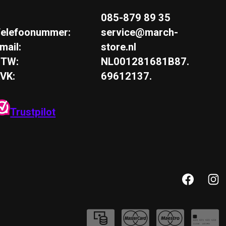
085-879 89 35
elefoonummer:
service@march-
mail:
store.nl
BTW:
NL001281681B87.
VK:
69612137.
Trustpilot