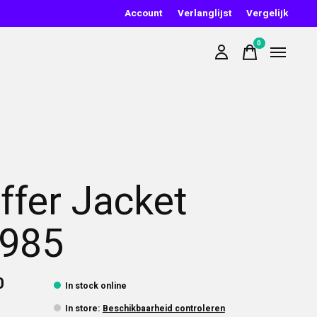
Account
Verlanglijst
Vergelijk
0
items
ffer Jacket
985
0
In stock online
In store
:
Beschikbaarheid controleren