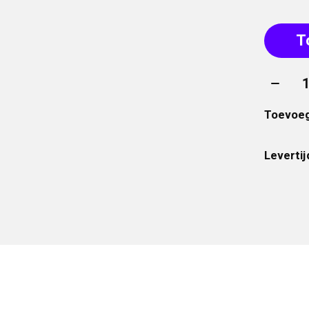
T
Aantal
Toevoeg
Levertij