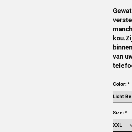
Gewatt
verste
manch
kou.Zi
binnen
van u
telef
Color:
*
Size:
*