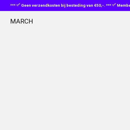
***
Geen verzendkosten bij besteding van €50,-. ***
Member
MARCH