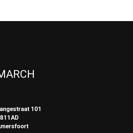
MARCH
angestraat 101
3811AD
mersfoort