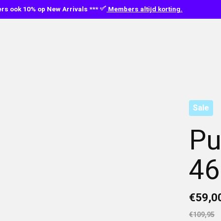
s ook 10% op New Arrivals ***
Members altijd korting.
Sale
Pu
46
€59,0
€109,95