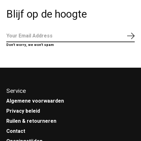
Blijf op de hoogte
Abo
Don’t worry, we won’t spam
Service
Algemene voorwaarden
Privacy beleid
Ruilen & retourneren
Contact