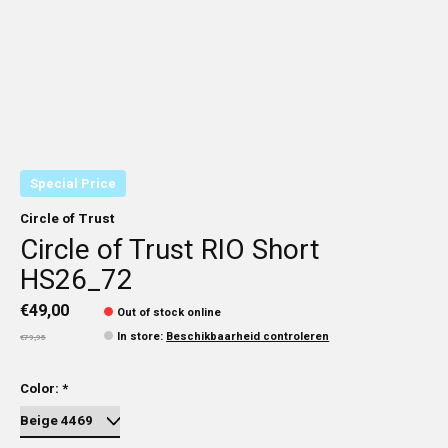
Special Price
Circle of Trust
Circle of Trust RIO Short
HS26_72
€49,00
Out of stock online
In store
:
Beschikbaarheid controleren
€79,95
Color:
*