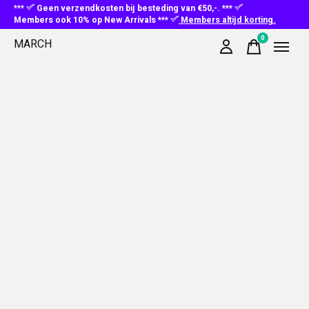
***
Geen verzendkosten bij besteding van €50,-. ***
Members ook 10% op New Arrivals ***
Members altijd korting.
0
MARCH
items