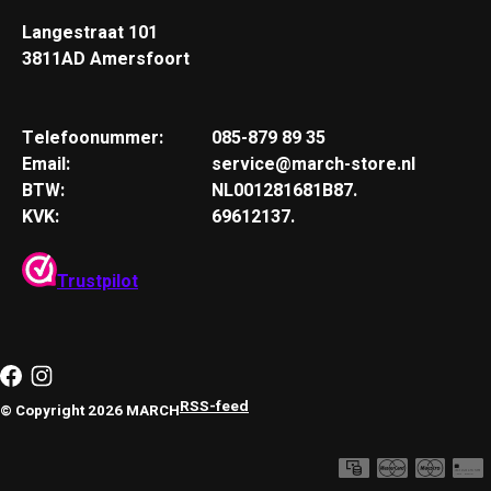
Langestraat 101
3811AD Amersfoort
Telefoonummer:
085-879 89 35
Email:
service@march-store.nl
BTW:
NL001281681B87.
KVK:
69612137.
Trustpilot
RSS-feed
© Copyright 2026 MARCH