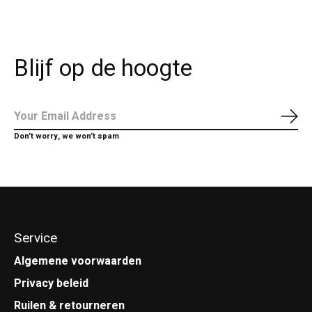
Blijf op de hoogte
Abo
Don’t worry, we won’t spam
Service
Algemene voorwaarden
Privacy beleid
Ruilen & retourneren