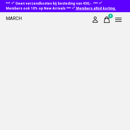
***
Geen verzendkosten bij besteding van €50,-. ***
Members ook 10% op New Arrivals ***
Members altijd korting.
0
MARCH
items