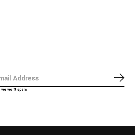
Abon
, we won’t spam