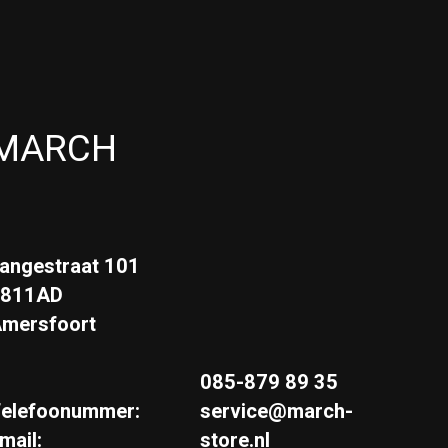
MARCH
angestraat 101
3811AD
mersfoort
085-879 89 35
elefoonummer:
service@march-
mail:
store.nl