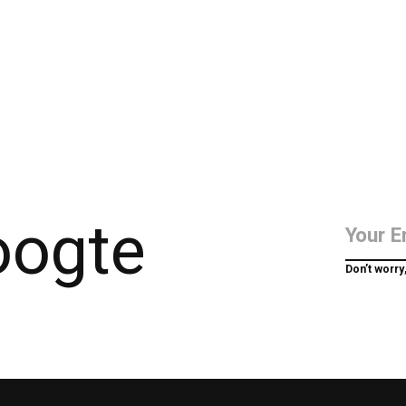
hoogte
Don’t worry