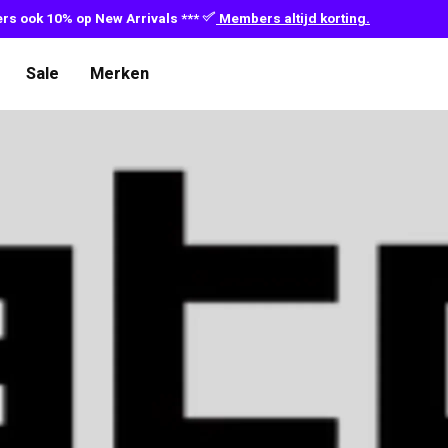
s ook 10% op New Arrivals ***
Members altijd korting.
Sale
Merken