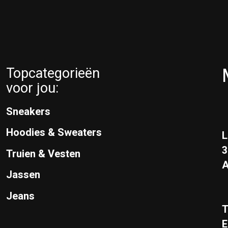
Topcategorieën
voor jou:
Sneakers
Hoodies & Sweaters
L
Truien & Vesten
A
Jassen
Jeans
T
E