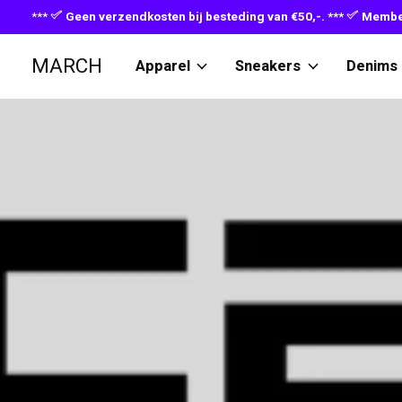
***
Geen verzendkosten bij besteding van €50,-. ***
Member
MARCH
Apparel
Sneakers
Denims