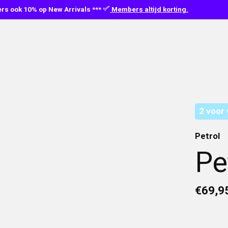
s ook 10% op New Arrivals ***
Members altijd korting.
2 voor 
Petrol
Pe
€69,9