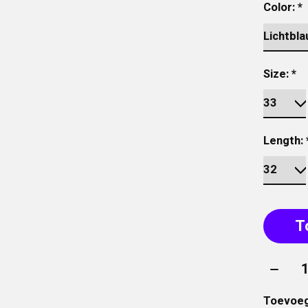
Color:
*
Size:
*
Length:
T
Aantal
Toevoeg