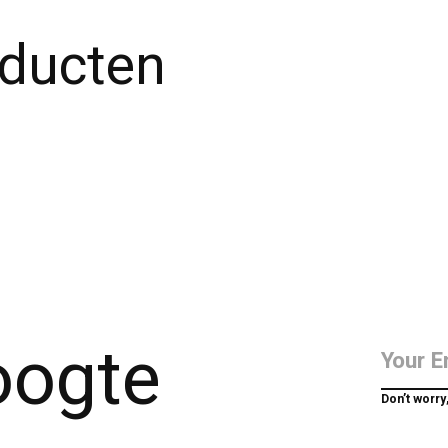
oducten
hoogte
Don’t worry