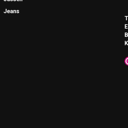
Jeans
T
E
K