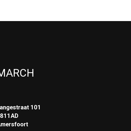
MARCH
angestraat 101
3811AD
mersfoort