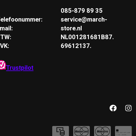
085-879 89 35
elefoonummer:
service@march-
mail:
store.nl
BTW:
NL001281681B87.
VK:
69612137.
Trustpilot