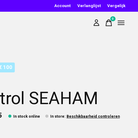
Account
Verlanglijst
Vergelijk
0
items
€ 100
trol SEAHAM
5
In stock online
In store
:
Beschikbaarheid controleren