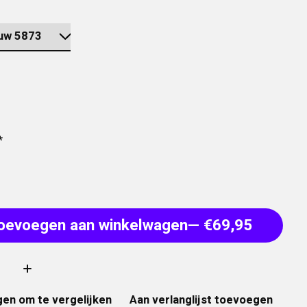
*
oevoegen aan winkelwagen
— €69,95
:
en om te vergelijken
Aan verlanglijst toevoegen