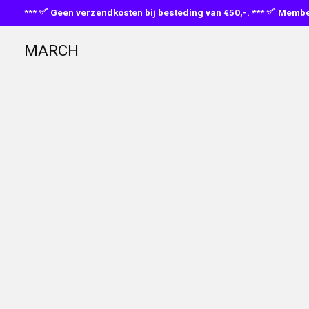
***
Geen verzendkosten bij besteding van €50,-. ***
Member
MARCH