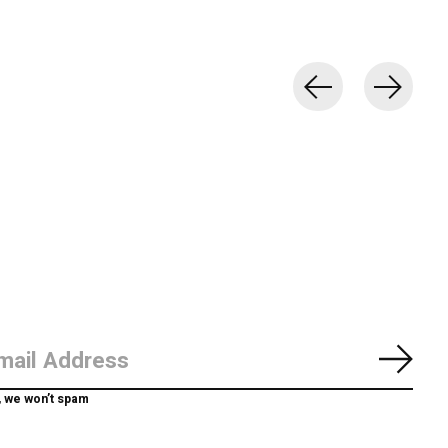
Abon
, we won’t spam