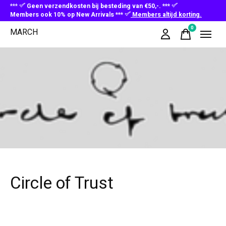
***
Geen verzendkosten bij besteding van €50,-. ***
Members ook 10% op New Arrivals ***
Members altijd korting.
0
MARCH
items
Circle of Trust