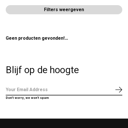
Filters weergeven
Geen producten gevonden!...
Blijf op de hoogte
Abo
Don’t worry, we won’t spam