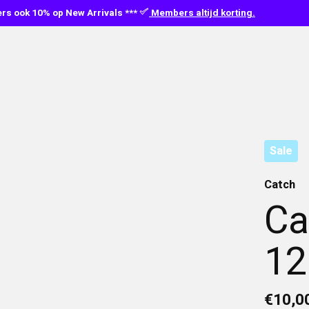
s ook 10% op New Arrivals ***
Members altijd korting.
Sale
Catch
Ca
12
€10,0