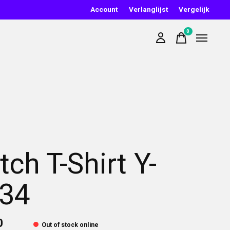
Account
Verlanglijst
Vergelijk
0
items
tch T-Shirt Y-
34
0
Out of stock online