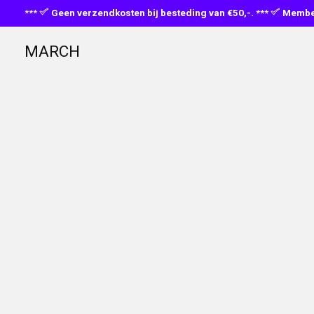
***
Geen verzendkosten bij besteding van €50,-. ***
Member
MARCH