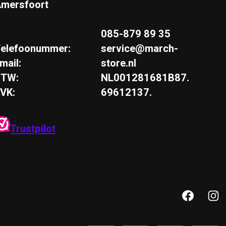
mersfoort
085-879 89 35
elefoonummer:
service@march-
mail:
store.nl
BTW:
NL001281681B87.
VK:
69612137.
Trustpilot