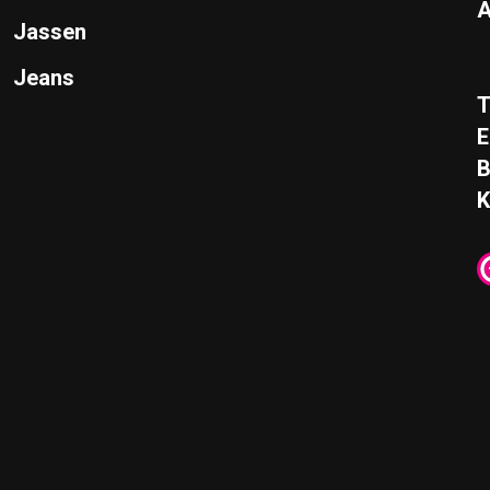
A
Jassen
Jeans
T
E
K