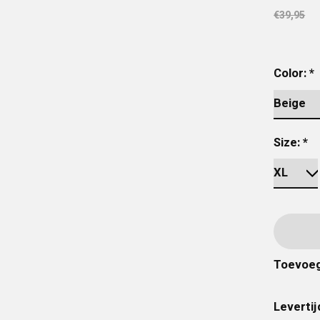
€39,95
Color:
*
Size:
*
Toevoeg
Levertij