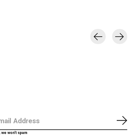
Abon
, we won’t spam