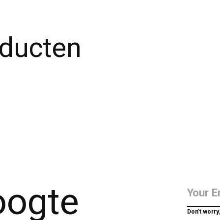
oducten
hoogte
Don’t worry