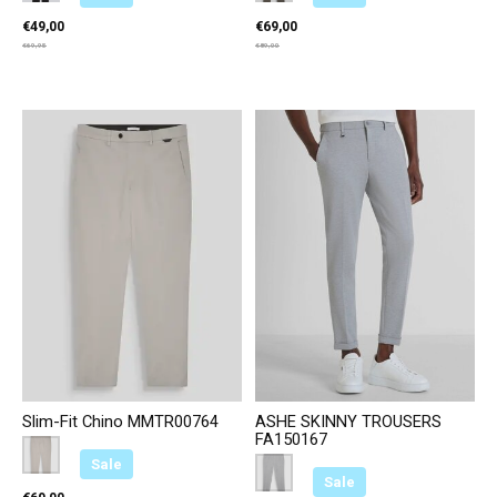
€49,00
€69,00
€69,95
€89,00
Slim-Fit Chino MMTR00764
ASHE SKINNY TROUSERS
FA150167
Color:
Licht Taupe 2043
*
— Licht Taupe 2043
Sale
Color:
Licht Grijs 9003
*
— Licht Grijs 9003
Sale