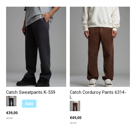
Catch Sweatpants K-559
Catch Corduroy Pants 6314-
L
Color:
Smoke
*
— Smoke
Sale
Color:
Bruin
*
— Bruin
€39,00
€49,00
€69,95
€69,95