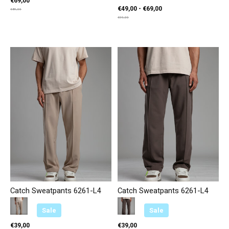
€69,00
€49,00 - €69,00
€89,00
€99,00
Catch Sweatpants 6261-L4
Catch Sweatpants 6261-L4
Color:
Beige
*
— Beige
Color:
Bruin
*
— Bruin
Sale
Sale
€39,00
€39,00