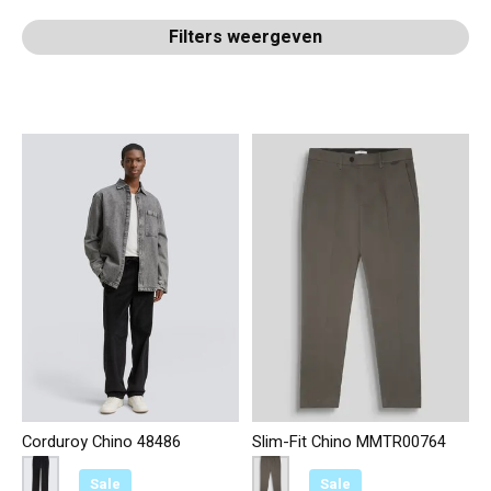
Filters weergeven
Corduroy Chino 48486
Slim-Fit Chino MMTR00764
Color:
Zwart 29999
*
— Zwart 29999
Color:
Donker Groen 4089
*
— Donker Groen 4089
Sale
Sale