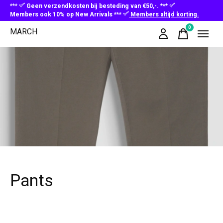
***
Geen verzendkosten bij besteding van €50,-. ***
Members ook 10% op New Arrivals ***
Members altijd korting.
0
MARCH
items
Pants