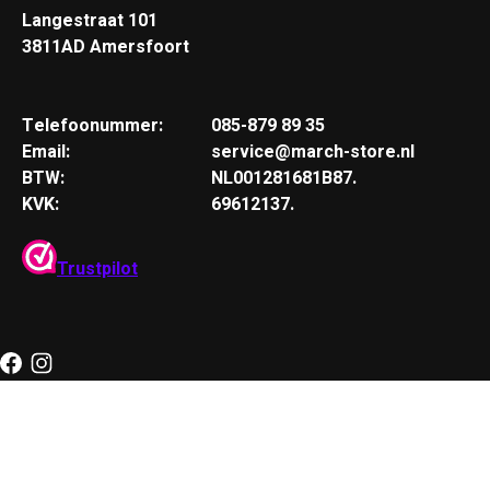
Langestraat 101
3811AD Amersfoort
Telefoonummer:
085-879 89 35
Email:
service@march-store.nl
BTW:
NL001281681B87.
KVK:
69612137.
Trustpilot
RSS-feed
© Copyright 2026 MARCH