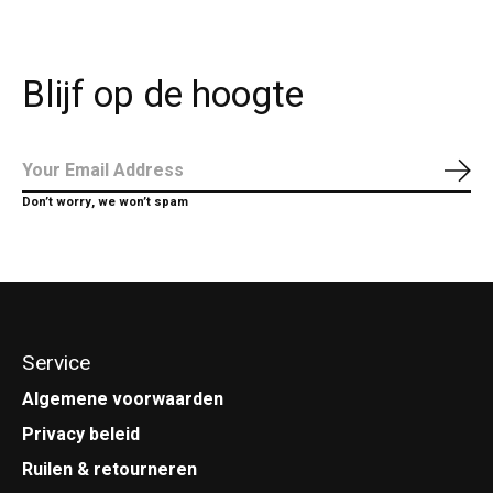
Blijf op de hoogte
Abo
Don’t worry, we won’t spam
Service
Algemene voorwaarden
Privacy beleid
Ruilen & retourneren