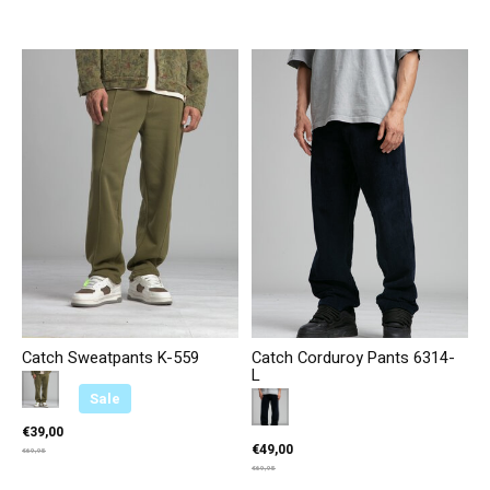
Catch Sweatpants K-559
Catch Corduroy Pants 6314-
L
Color:
Olijfgroen
*
— Olijfgroen
Sale
Color:
Marineblauw
*
— Marineblauw
€39,00
€49,00
€69,95
€69,95