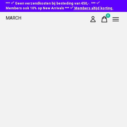
***
Geen verzendkosten bij besteding van €50,-. ***
Members ook 10% op New Arrivals ***
Members altijd korting.
0
MARCH
items