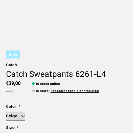
Sale
Catch
Catch Sweatpants 6261-L4
€39,00
In stock online
In store
:
Beschikbaarheid controleren
€69,95
Color:
*
Size:
*