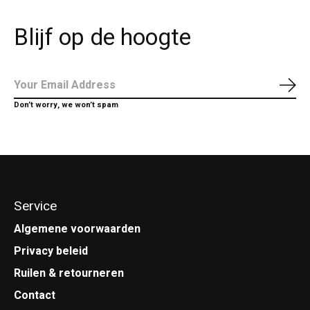
Blijf op de hoogte
Abo
Don’t worry, we won’t spam
Service
Algemene voorwaarden
Privacy beleid
Ruilen & retourneren
Contact