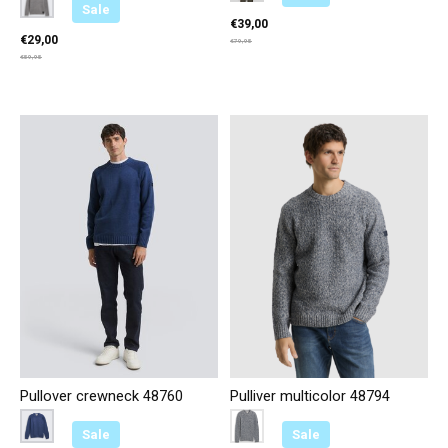
Sale
€39,00
€29,00
€79,95
€59,95
Pullover crewneck 48760
Pulliver multicolor 48794
Color:
Blauw 39102
*
— Blauw 39102
Color:
Blauw 39280
*
— Blauw 39280
Sale
Sale