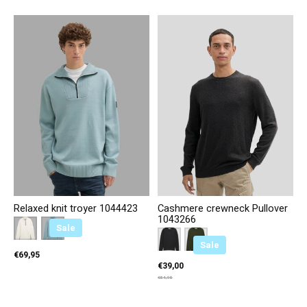
Relaxed knit troyer 1044423
Cashmere crewneck Pullover
1043266
Color:
Wit 12906
*
Blauw 27840
— Wit 12906
Sale
Color:
Antraciet 10617
*
Groen 36230
— Antraciet 10617
Sale
€69,95
€39,00
€54,95