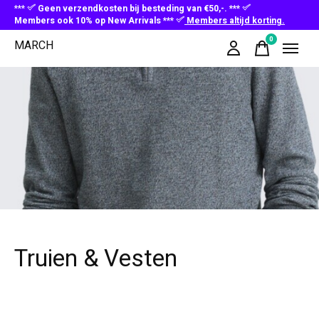
***
Geen verzendkosten bij besteding van €50,-. ***
Members ook 10% op New Arrivals ***
Members altijd korting.
0
MARCH
items
Truien & Vesten