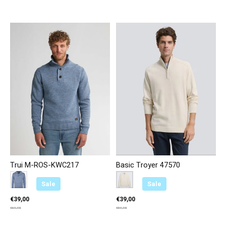
Trui M-ROS-KWC217
Basic Troyer 47570
Color:
Licht Blauw 5187
*
— Licht Blauw 5187
Color:
Ecru 38677
*
— Ecru 38677
Sale
Sale
€39,00
€39,00
€69,95
€59,95