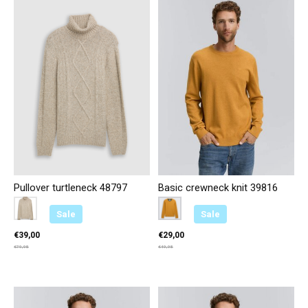
Pullover turtleneck 48797
Basic crewneck knit 39816
Color:
Beige 39279
*
— Beige 39279
Color:
Okergeel 36292
*
— Okergeel 36292
Sale
Sale
€39,00
€29,00
€79,95
€49,95