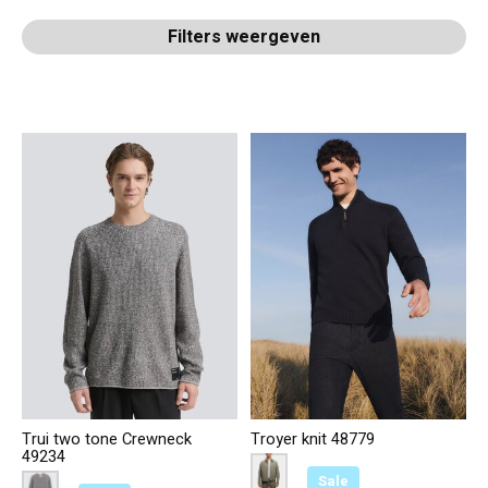
Filters weergeven
Trui two tone Crewneck
Troyer knit 48779
49234
Color:
Donker Blauw 13160
*
— Donker Blauw 13160
Sale
Color:
Grijs 19704
*
— Grijs 19704