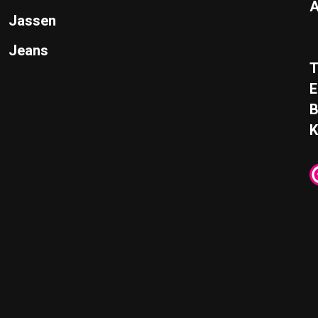
A
Jassen
Jeans
T
E
K