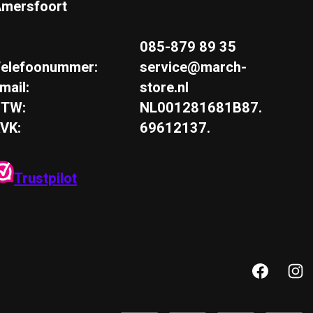
mersfoort
085-879 89 35
elefoonummer:
service@march-
mail:
store.nl
BTW:
NL001281681B87.
VK:
69612137.
Trustpilot