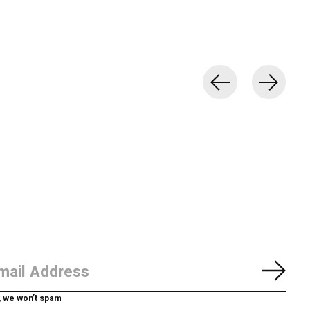
Abon
, we won’t spam