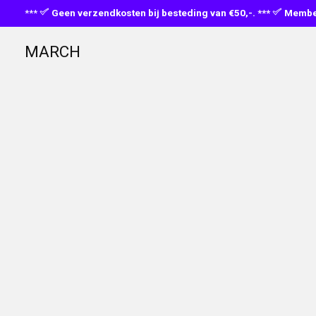
***
Geen verzendkosten bij besteding van €50,-. ***
Member
MARCH