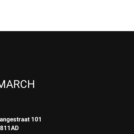
MARCH
angestraat 101
3811AD