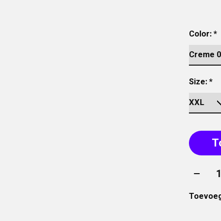
Color:
*
Size:
*
T
Aantal
Toevoeg