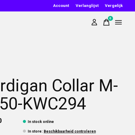
Account
Verlanglijst
Vergelijk
0
items
rdigan Collar M-
50-KWC294
0
In stock online
In store
:
Beschikbaarheid controleren