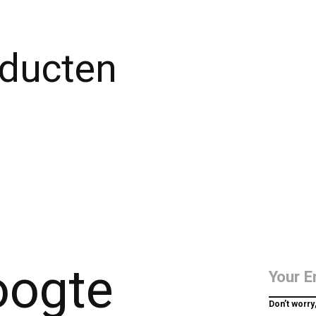
oducten
hoogte
Don’t worry