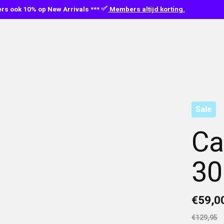
s ook 10% op New Arrivals ***
Members altijd korting.
Sale
Ca
30
€59,0
€129,95