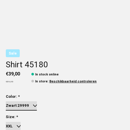
Sale
Shirt 45180
€39,00
In stock online
In store
:
Beschikbaarheid controleren
€59,95
Color:
*
Size:
*