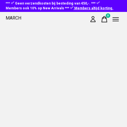
***
Geen verzendkosten bij besteding van €50,-. ***
Members ook 10% op New Arrivals ***
Members altijd korting.
0
MARCH
items