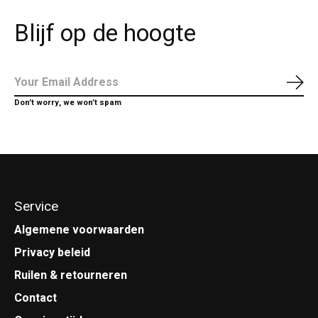
Blijf op de hoogte
Abo
Don’t worry, we won’t spam
Service
Algemene voorwaarden
Privacy beleid
Ruilen & retourneren
Contact