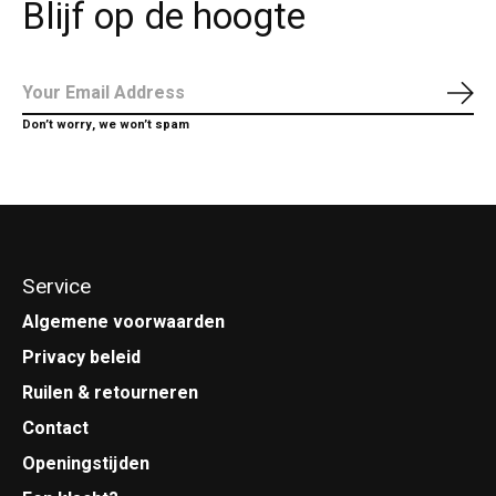
Blijf op de hoogte
Abo
Don’t worry, we won’t spam
Service
Algemene voorwaarden
Privacy beleid
Ruilen & retourneren
Contact
Openingstijden