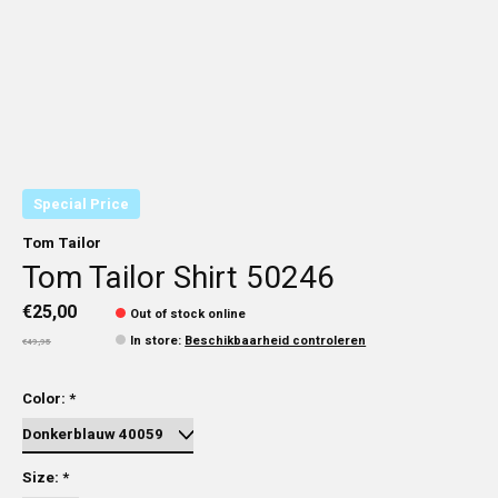
Special Price
Tom Tailor
Tom Tailor Shirt 50246
€25,00
Out of stock online
In store
:
Beschikbaarheid controleren
€49,95
Color:
*
Size:
*