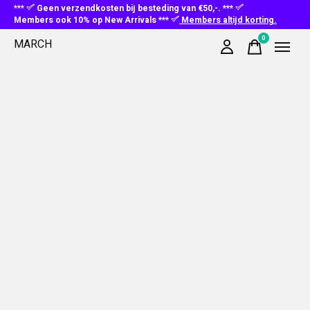
***
Geen verzendkosten bij besteding van €50,-. ***
Members ook 10% op New Arrivals ***
Members altijd korting.
0
MARCH
items