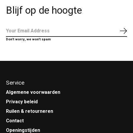
Blijf op de hoogte
Abo
Don’t worry, we won’t spam
Service
Algemene voorwaarden
Privacy beleid
Ruilen & retourneren
Contact
Openingstijden