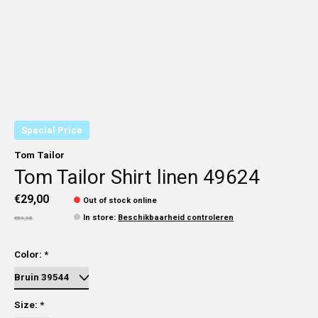
Special Price
Tom Tailor
Tom Tailor Shirt linen 49624
€29,00
Out of stock online
In store
:
Beschikbaarheid controleren
€59,95
Color:
*
Size:
*