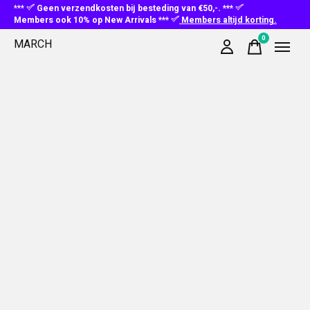
***
Geen verzendkosten bij besteding van €50,-. ***
Members ook 10% op New Arrivals ***
Members altijd korting.
0
MARCH
items