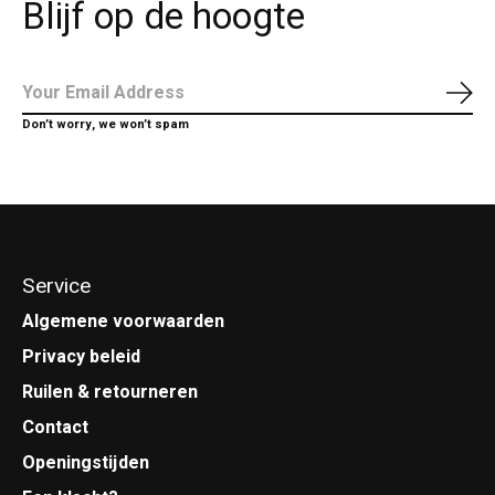
Blijf op de hoogte
Abo
Don’t worry, we won’t spam
Service
Algemene voorwaarden
Privacy beleid
Ruilen & retourneren
Contact
Openingstijden