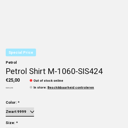
Special Price
Petrol
Petrol Shirt M-1060-SIS424
€25,00
Out of stock online
In store
:
Beschikbaarheid controleren
€49,95
Color:
*
Size:
*