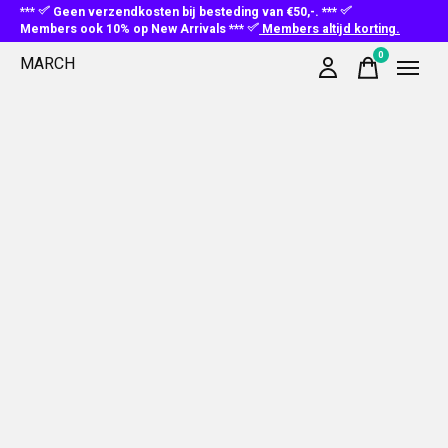
***
Geen verzendkosten bij besteding van €50,-. ***
Members ook 10% op New Arrivals ***
Members altijd korting.
0
MARCH
items