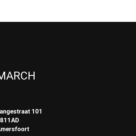
MARCH
angestraat 101
3811AD
mersfoort