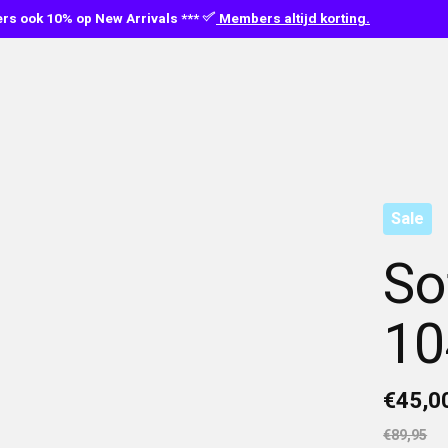
s ook 10% op New Arrivals ***
Members altijd korting.
Sale
So
10
€45,0
€89,95