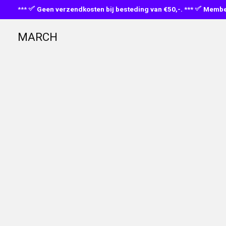
***
Geen verzendkosten bij besteding van €50,-. ***
Member
MARCH