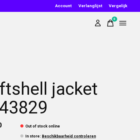
Account
Verlanglijst
Vergelijk
0
items
ftshell jacket
43829
0
Out of stock online
In store
:
Beschikbaarheid controleren