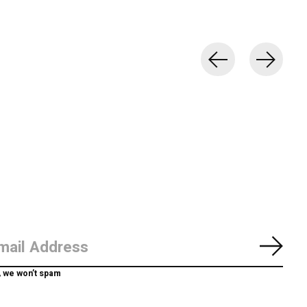
Abon
, we won’t spam