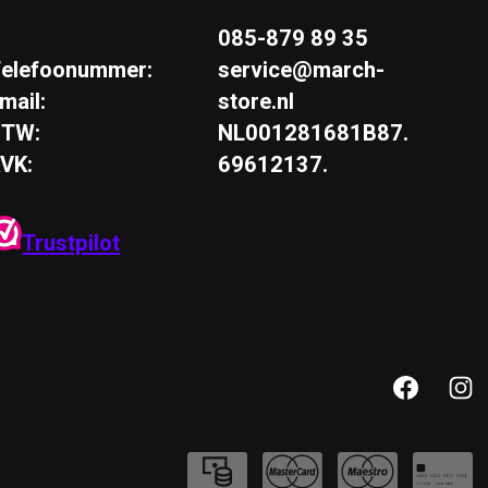
085-879 89 35
elefoonummer:
service@march-
mail:
store.nl
BTW:
NL001281681B87.
VK:
69612137.
Trustpilot