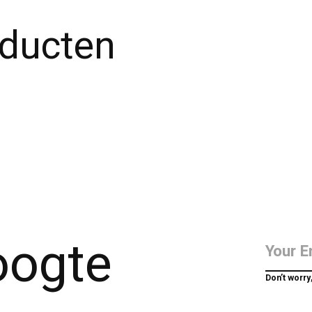
oducten
hoogte
Don’t worry