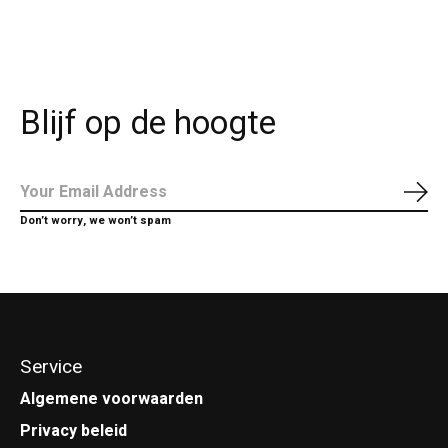
Blijf op de hoogte
Abo
Don’t worry, we won’t spam
Service
Algemene voorwaarden
Privacy beleid