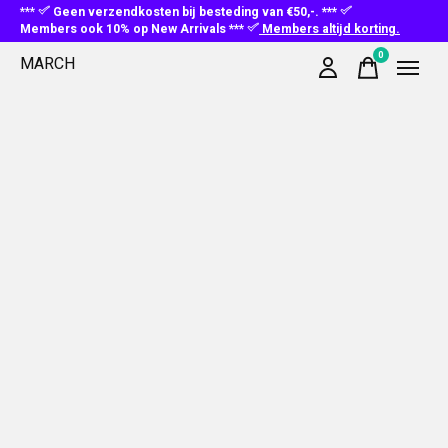
***
Geen verzendkosten bij besteding van €50,-. ***
Members ook 10% op New Arrivals ***
Members altijd korting.
0
MARCH
items