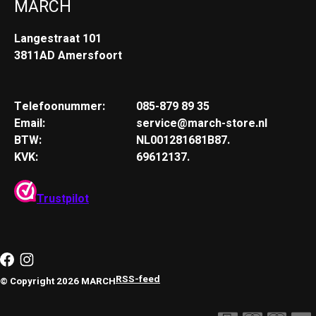
MARCH
Langestraat 101
3811AD Amersfoort
Telefoonummer:
085-879 89 35
Email:
service@march-store.nl
BTW:
NL001281681B87.
KVK:
69612137.
Trustpilot
RSS-feed
© Copyright 2026 MARCH