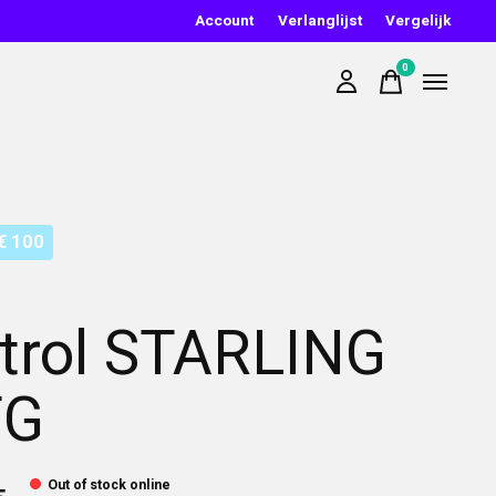
Account
Verlanglijst
Vergelijk
0
items
€ 100
trol STARLING
TG
Out of stock online