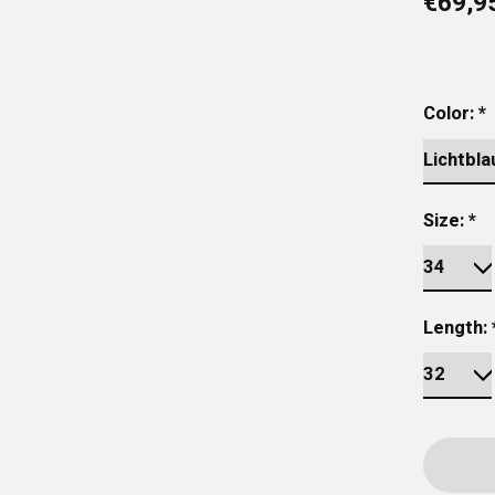
€69,9
Color:
*
Size:
*
Length: