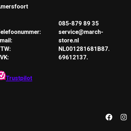
mersfoort
085-879 89 35
elefoonummer:
service@march-
mail:
store.nl
BTW:
NL001281681B87.
VK:
69612137.
Trustpilot