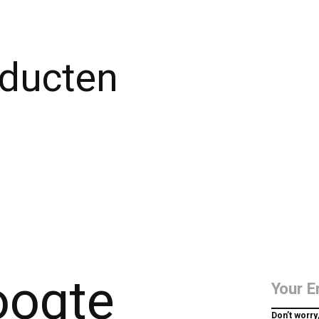
oducten
hoogte
Don’t worry