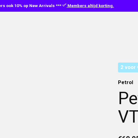
s ook 10% op New Arrivals ***
Members altijd korting.
2 voor 
Petrol
Pe
V