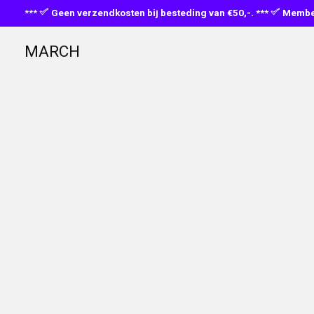
***
Geen verzendkosten bij besteding van €50,-. ***
Member
MARCH