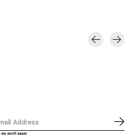
Abon
, we won’t spam