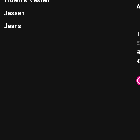
Truien & Vesten
A
Jassen
Jeans
T
E
K