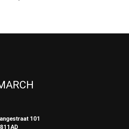
MARCH
angestraat 101
3811AD