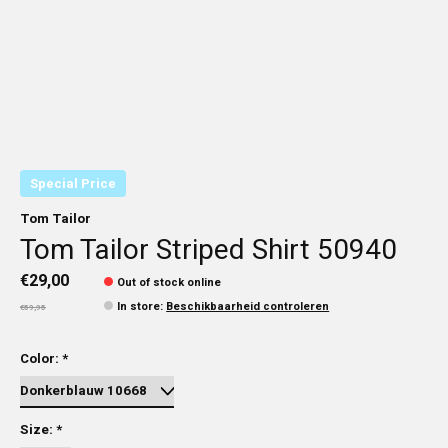
Special Price
Tom Tailor
Tom Tailor Striped Shirt 50940
€29,00
Out of stock online
In store
:
Beschikbaarheid controleren
€59,95
Color:
*
Size:
*