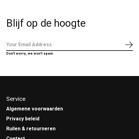
Blijf op de hoogte
Abo
Don’t worry, we won’t spam
Service
Algemene voorwaarden
Privacy beleid
Ruilen & retourneren
Contact