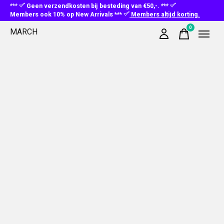
***
Geen verzendkosten bij besteding van €50,-. ***
Members ook 10% op New Arrivals ***
Members altijd korting.
0
MARCH
items