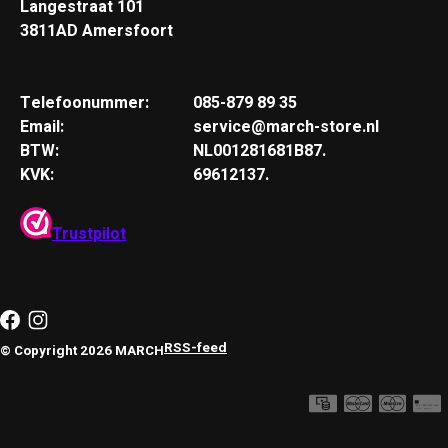
Langestraat 101
3811AD Amersfoort
Telefoonummer:
085-879 89 35
Email:
service@march-store.nl
BTW:
NL001281681B87.
KVK:
69612137.
Trustpilot
RSS-feed
© Copyright 2026 MARCH