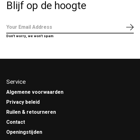
Blijf op de hoogte
Abo
Don’t worry, we won’t spam
Service
Algemene voorwaarden
Privacy beleid
Ruilen & retourneren
Contact
Openingstijden