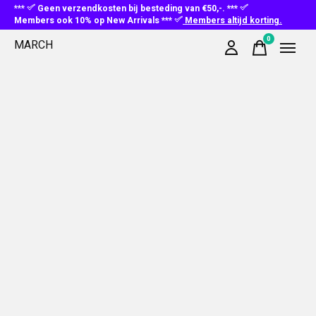
***
Geen verzendkosten bij besteding van €50,-. ***
Members ook 10% op New Arrivals ***
Members altijd korting.
0
MARCH
items