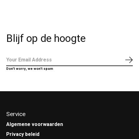
Blijf op de hoogte
Abo
Don’t worry, we won’t spam
Service
Algemene voorwaarden
Privacy beleid