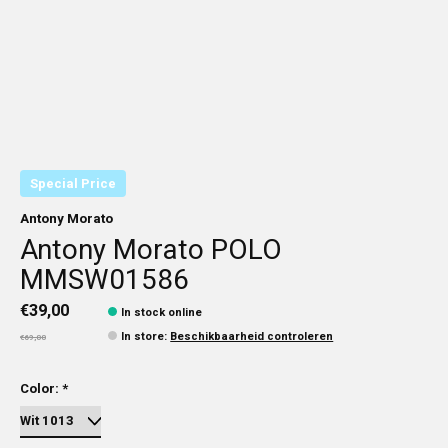
Special Price
Antony Morato
Antony Morato POLO
MMSW01586
€39,00
In stock online
In store
:
Beschikbaarheid controleren
€69,00
Color:
*