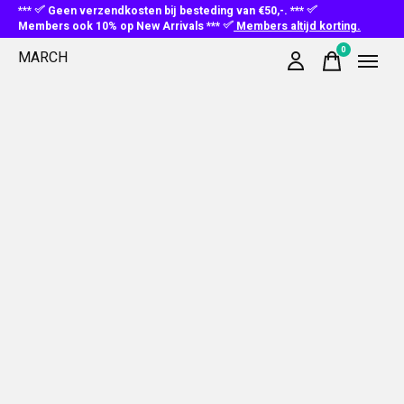
***
Geen verzendkosten bij besteding van €50,-. ***
Members ook 10% op New Arrivals ***
Members altijd korting.
0
MARCH
items