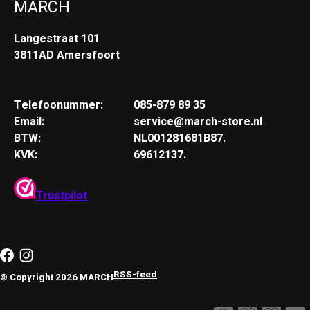
MARCH
Langestraat 101
3811AD Amersfoort
Telefoonummer:
085-879 89 35
Email:
service@march-store.nl
BTW:
NL001281681B87.
KVK:
69612137.
Trustpilot
RSS-feed
© Copyright 2026 MARCH