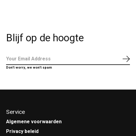
Blijf op de hoogte
Abo
Don’t worry, we won’t spam
Service
Algemene voorwaarden
Privacy beleid