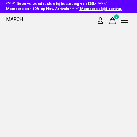
***
Geen verzendkosten bij besteding van €50,-. ***
Members ook 10% op New Arrivals ***
Members altijd korting.
0
MARCH
items