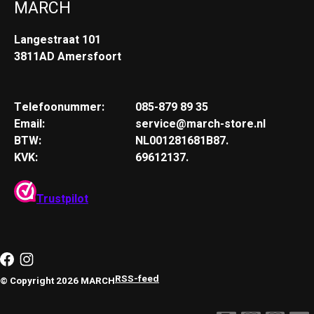
MARCH
Langestraat 101
3811AD Amersfoort
Telefoonummer:
085-879 89 35
Email:
service@march-store.nl
BTW:
NL001281681B87.
KVK:
69612137.
Trustpilot
RSS-feed
© Copyright 2026 MARCH