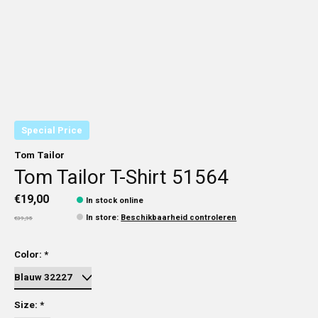
Special Price
Tom Tailor
Tom Tailor T-Shirt 51564
€19,00
In stock online
In store
:
Beschikbaarheid controleren
€39,95
Color:
*
Size:
*