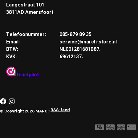
Langestraat 101
3811AD Amersfoort
Telefoonummer:
085-879 89 35
Email:
service@march-store.nl
BTW:
NL001281681B87.
KVK:
69612137.
Trustpilot
RSS-feed
© Copyright 2026 MARCH