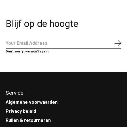
Blijf op de hoogte
Abo
Don’t worry, we won’t spam
Service
Algemene voorwaarden
Privacy beleid
Ruilen & retourneren