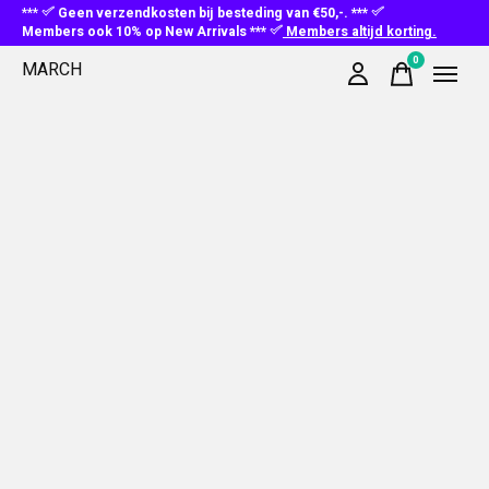
***
Geen verzendkosten bij besteding van €50,-. ***
Members ook 10% op New Arrivals ***
Members altijd korting.
0
MARCH
items