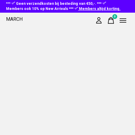
***
Geen verzendkosten bij besteding van €50,-. ***
Members ook 10% op New Arrivals ***
Members altijd korting.
0
MARCH
items