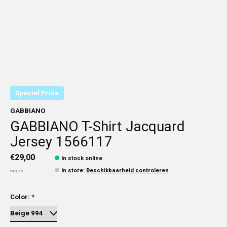
Special Price
GABBIANO
GABBIANO T-Shirt Jacquard
Jersey 1566117
€29,00
In stock online
In store
:
Beschikbaarheid controleren
€49,95
Color:
*