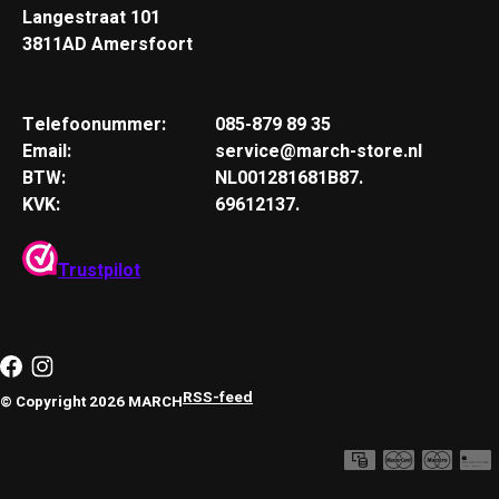
Langestraat 101
3811AD Amersfoort
Telefoonummer:
085-879 89 35
Email:
service@march-store.nl
BTW:
NL001281681B87.
KVK:
69612137.
Trustpilot
RSS-feed
© Copyright 2026 MARCH