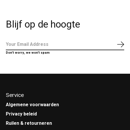
Blijf op de hoogte
Abo
Don’t worry, we won’t spam
Service
Algemene voorwaarden
Privacy beleid
Ruilen & retourneren