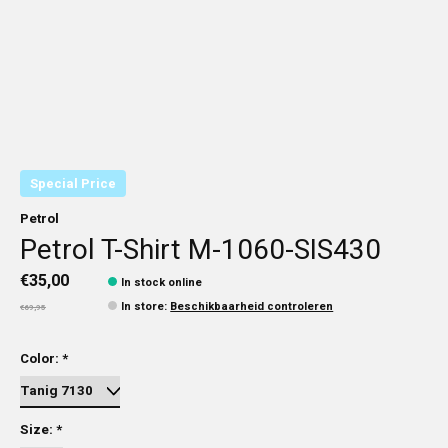
Special Price
Petrol
Petrol T-Shirt M-1060-SIS430
€35,00
In stock online
In store
:
Beschikbaarheid controleren
€69,95
Color:
*
Size:
*