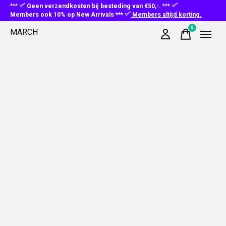
***
Geen verzendkosten bij besteding van €50,-. ***
Members ook 10% op New Arrivals ***
Members altijd korting.
0
MARCH
items