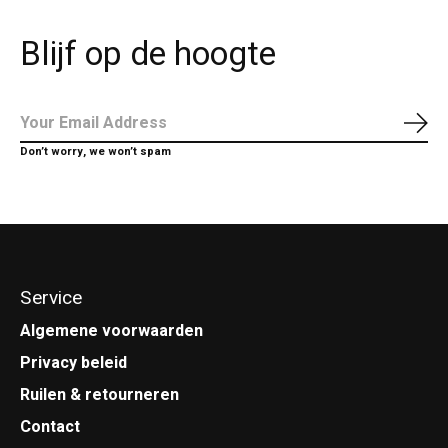
Blijf op de hoogte
Abo
Don’t worry, we won’t spam
Service
Algemene voorwaarden
Privacy beleid
Ruilen & retourneren
Contact