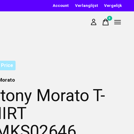
Account
Verlanglijst
Vergelijk
0
items
 Price
Morato
tony Morato T-
IRT
MKS02646