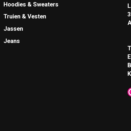
Hoodies & Sweaters
L
Truien & Vesten
A
Jassen
Jeans
T
E
K