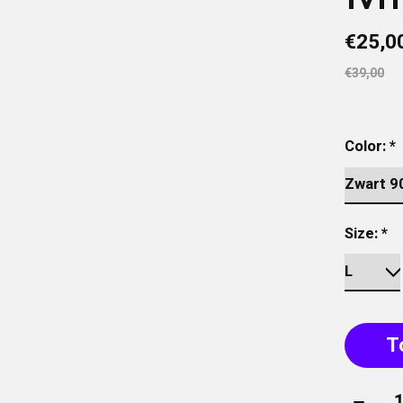
€25,0
€39,00
Color:
*
Size:
*
T
Aantal