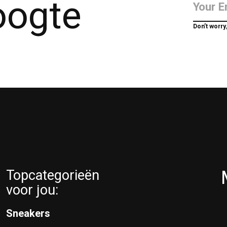
hoogte
Don’t worry
Topcategorieën
voor jou:
Sneakers