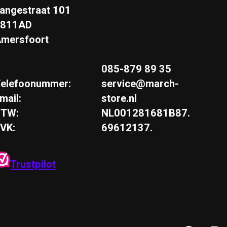
angestraat 101
3811AD
mersfoort
085-879 89 35
elefoonummer:
service@march-
mail:
store.nl
BTW:
NL001281681B87.
VK:
69612137.
Trustpilot