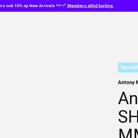
s ook 10% op New Arrivals ***
Members altijd korting.
Special
Antony 
An
SH
M