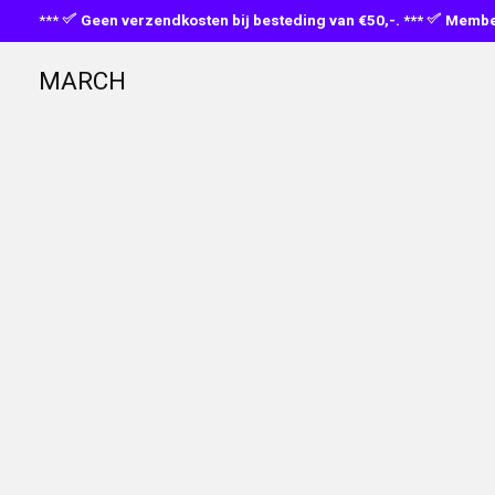
***
Geen verzendkosten bij besteding van €50,-. ***
Member
MARCH