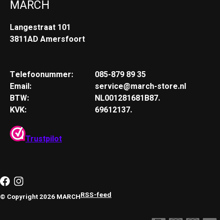
MARCH
Langestraat 101
3811AD Amersfoort
Telefoonummer:
085-879 89 35
Email:
service@march-store.nl
BTW:
NL001281681B87.
KVK:
69612137.
Trustpilot
RSS-feed
© Copyright 2026 MARCH