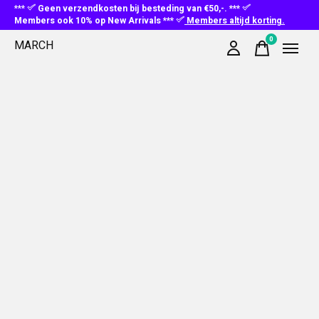
***
Geen verzendkosten bij besteding van €50,-. ***
Members ook 10% op New Arrivals ***
Members altijd korting.
0
MARCH
items