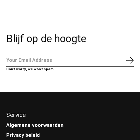
Blijf op de hoogte
Abo
Don’t worry, we won’t spam
Service
Algemene voorwaarden
Privacy beleid