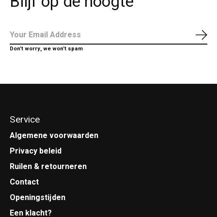
Blijf op de hoogte
Abo
Don’t worry, we won’t spam
Service
Algemene voorwaarden
Privacy beleid
Ruilen & retourneren
Contact
Openingstijden
Een klacht?