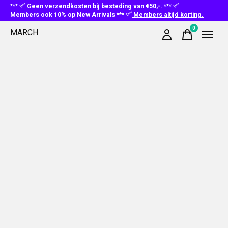
***
Geen verzendkosten bij besteding van €50,-. ***
Members ook 10% op New Arrivals ***
Members altijd korting.
0
MARCH
items