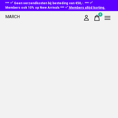
***
Geen verzendkosten bij besteding van €50,-. ***
Members ook 10% op New Arrivals ***
Members altijd korting.
0
MARCH
items