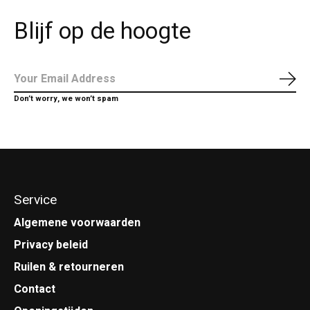
Blijf op de hoogte
Abo
Don’t worry, we won’t spam
Service
Algemene voorwaarden
Privacy beleid
Ruilen & retourneren
Contact