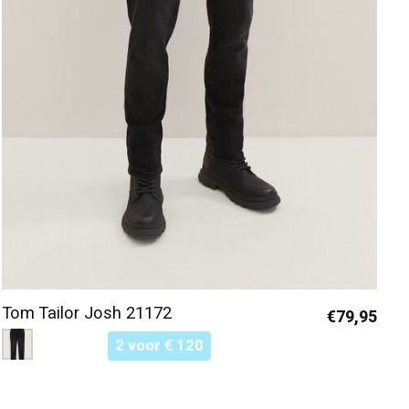
Tom Tailor Josh 21172
€79,95
Color:
Zwart 10250
*
— Zwart 10250
2 voor € 120