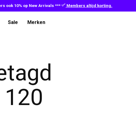
s ook 10% op New Arrivals ***
Members altijd korting.
Sale
Merken
etagd
€ 120