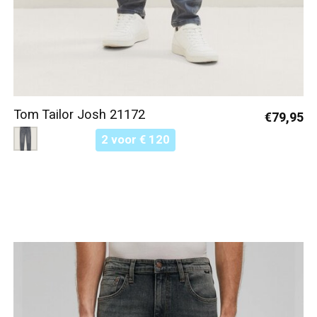
Tom Tailor Josh 21172
€79,95
Color:
Grijs 10210
*
— Grijs 10210
2 voor € 120