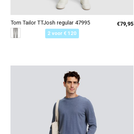
Tom Tailor TTJosh regular 47995
€79,95
Color:
Lichtgrijs 10218
*
— Lichtgrijs 10218
2 voor € 120