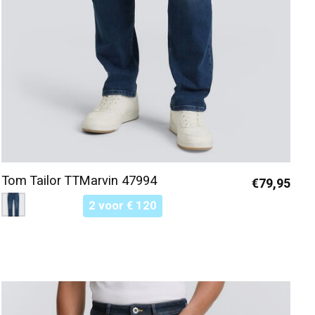
Tom Tailor TTMarvin 47994
€79,95
Color:
Donker Blauw 10120
*
— Donker Blauw 10120
2 voor € 120