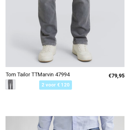
Tom Tailor TTMarvin 47994
€79,95
Color:
Grijs 10210
*
— Grijs 10210
2 voor € 120