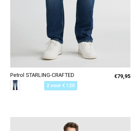
Petrol STARLING-CRAFTED
€79,95
Color:
Blauw 5760
*
— Blauw 5760
2 voor € 120