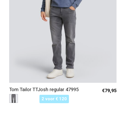
Tom Tailor TTJosh regular 47995
€79,95
Color:
Grijs 10210
*
— Grijs 10210
2 voor € 120