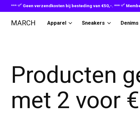
***
Geen verzendkosten bij besteding van €50,-. ***
Member
MARCH
Apparel
Sneakers
Denims
Producten g
met 2 voor 