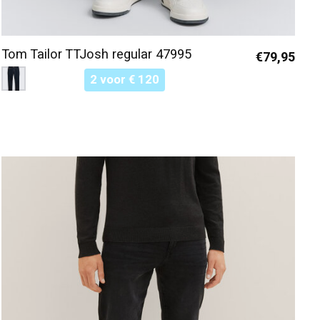
Tom Tailor TTJosh regular 47995
€79,95
Color:
Donkerblauw 10138
*
— Donkerblauw 10138
2 voor € 120