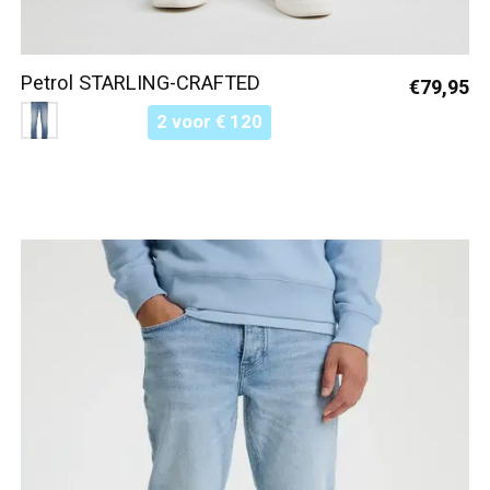
Petrol STARLING-CRAFTED
€79,95
Color:
Lichtblauw 5713
*
— Lichtblauw 5713
2 voor € 120