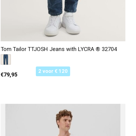
Tom Tailor TTJOSH Jeans with LYCRA ® 32704
Color:
Blauw 10119
*
— Blauw 10119
2 voor € 120
€79,95