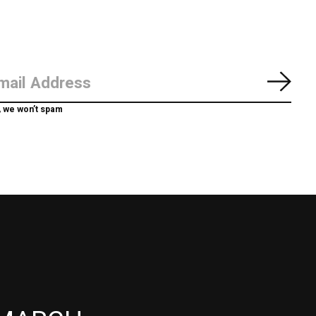
Abon
, we won’t spam