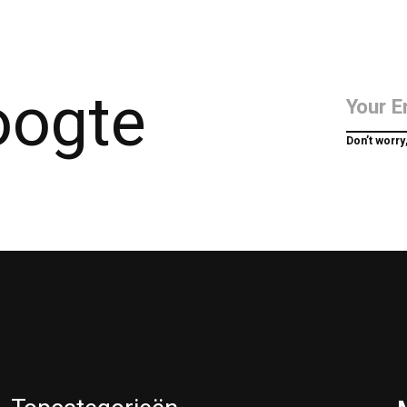
hoogte
Don’t worry