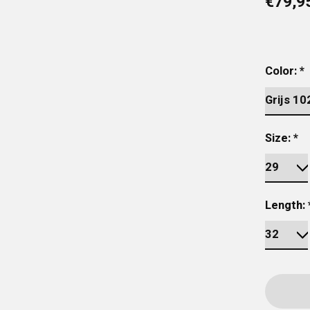
€79,9
Color:
*
Size:
*
Length: