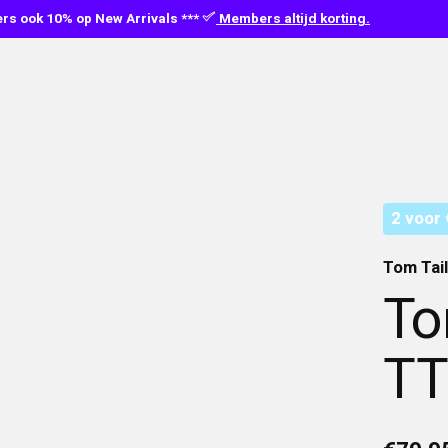
s ook 10% op New Arrivals ***
Members altijd korting.
2 voor 
Tom Tai
To
TT