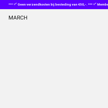
***
Geen verzendkosten bij besteding van €50,-. ***
Member
MARCH