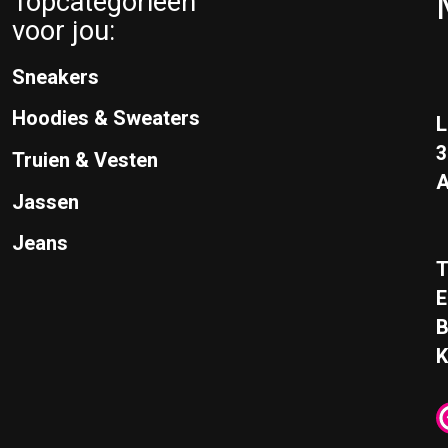
Topcategorieën
voor jou:
Sneakers
Hoodies & Sweaters
L
Truien & Vesten
A
Jassen
Jeans
T
E
K