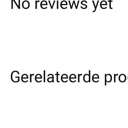
No reviews yet
Gerelateerde pr
Carousel items