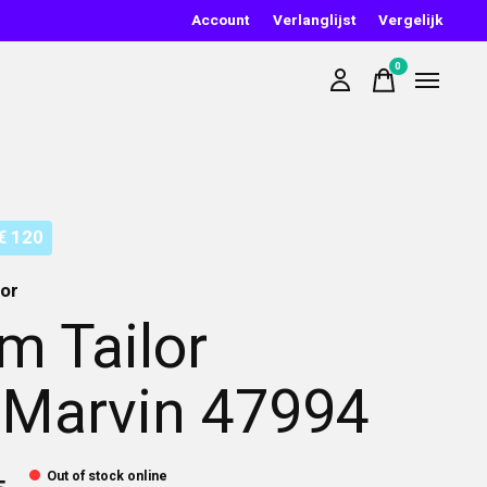
Account
Verlanglijst
Vergelijk
0
items
€ 120
lor
m Tailor
Marvin 47994
Out of stock online