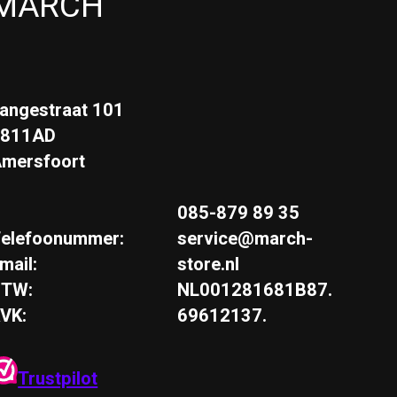
MARCH
angestraat 101
3811AD
mersfoort
085-879 89 35
elefoonummer:
service@march-
mail:
store.nl
BTW:
NL001281681B87.
VK:
69612137.
Trustpilot