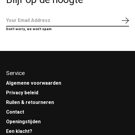
Abo
Don’t worry, we won’t spam
Service
Algemene voorwaarden
Privacy beleid
Ruilen & retourneren
Contact
Openingstijden
Een klacht?