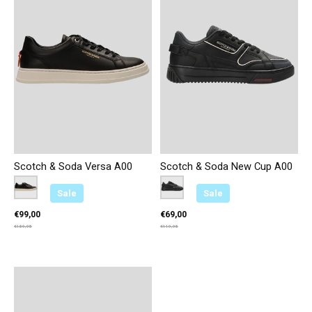
Scotch & Soda Versa A00
Scotch & Soda New Cup A00
Color:
Zwart
*
— Zwart
Color:
Zwart
*
— Zwart
Sale
Sale
€99,00
€69,00
€159,95
€119,95