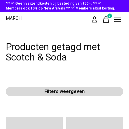
***
Geen verzendkosten bij besteding van €50,-. ***
Members ook 10% op New Arrivals ***
Members altijd korting.
0
MARCH
items
Producten getagd met
Scotch & Soda
Filters weergeven