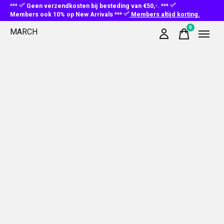
***
Geen verzendkosten bij besteding van €50,-. ***
Members ook 10% op New Arrivals ***
Members altijd korting.
0
MARCH
items