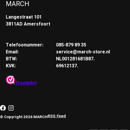
MARCH
Langestraat 101
3811AD Amersfoort
Telefoonummer:
085-879 89 35
Email:
service@march-store.nl
BTW:
NL001281681B87.
KVK:
69612137.
Trustpilot
RSS-feed
© Copyright 2026 MARCH