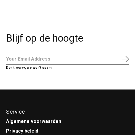
Blijf op de hoogte
Abo
Don’t worry, we won’t spam
Service
Algemene voorwaarden
Privacy beleid