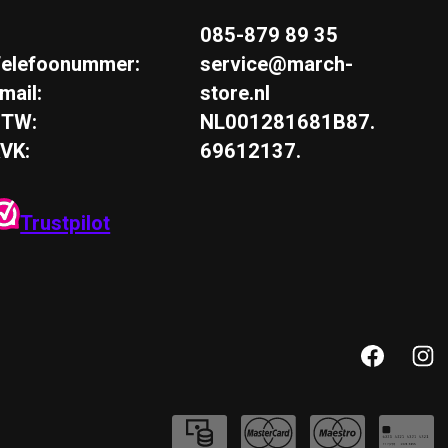
085-879 89 35
elefoonummer:
service@march-
mail:
store.nl
BTW:
NL001281681B87.
VK:
69612137.
Trustpilot