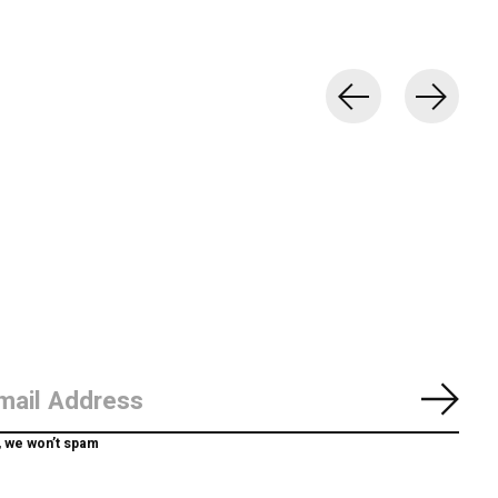
Abon
, we won’t spam