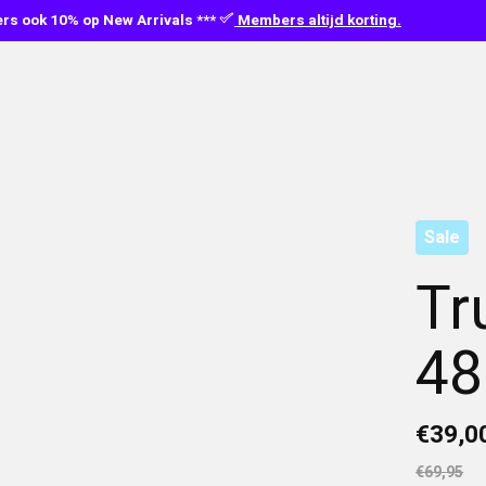
s ook 10% op New Arrivals ***
Members altijd korting.
Sale
Tr
48
€39,0
€69,95