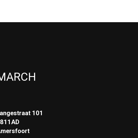
MARCH
angestraat 101
3811AD
mersfoort