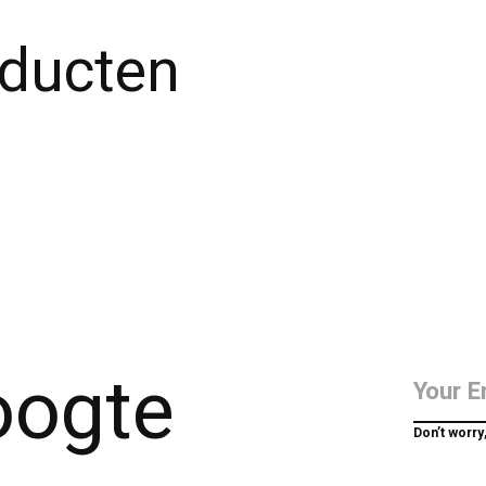
oducten
hoogte
Don’t worry