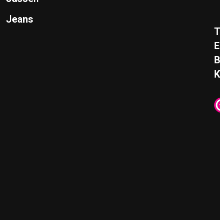
Jeans
T
E
K