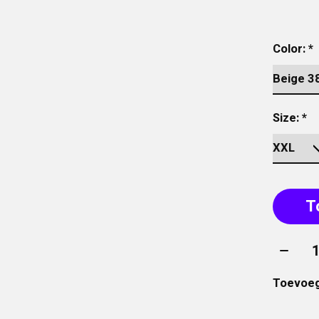
Color:
*
Size:
*
T
Aantal
Toevoeg