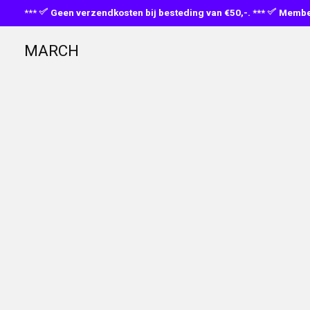
***
Geen verzendkosten bij besteding van €50,-. ***
Member
MARCH