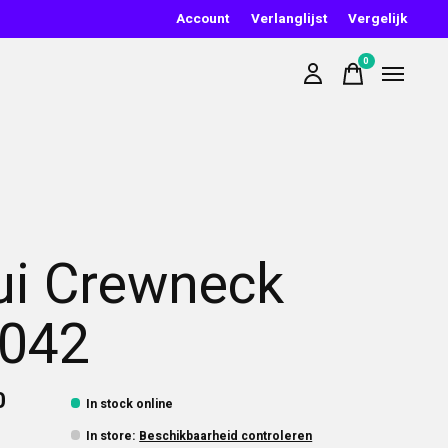
Account
Verlanglijst
Vergelijk
0
items
ui Crewneck
042
0
In stock online
In store
:
Beschikbaarheid controleren