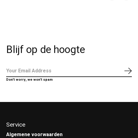
Carousel items
Blijf op de hoogte
Abo
Don’t worry, we won’t spam
Service
Algemene voorwaarden