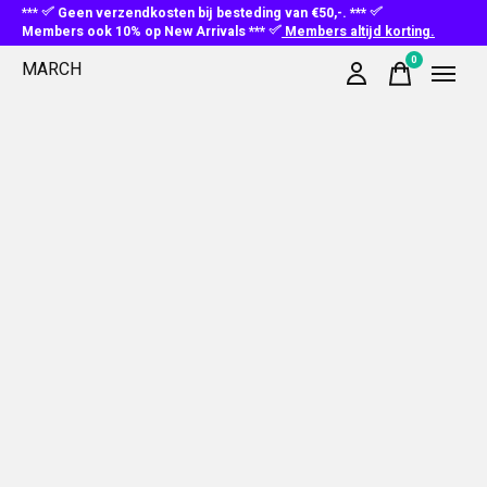
***
Geen verzendkosten bij besteding van €50,-. ***
Members ook 10% op New Arrivals ***
Members altijd korting.
0
MARCH
items