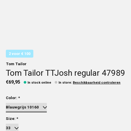
2 voor € 100
Tom Tailor
Tom Tailor TTJosh regular 47989
€69,95
In stock online
In store
:
Beschikbaarheid controleren
Color:
*
Size:
*