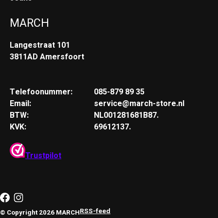
MARCH
Langestraat 101
3811AD Amersfoort
Telefoonummer:
085-879 89 35
Email:
service@march-store.nl
BTW:
NL001281681B87.
KVK:
69612137.
Trustpilot
RSS-feed
© Copyright 2026 MARCH