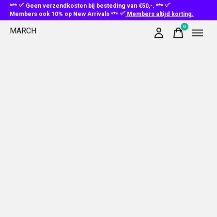
***
Geen verzendkosten bij besteding van €50,-. ***
Members ook 10% op New Arrivals ***
Members altijd korting.
0
MARCH
items