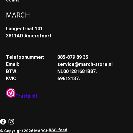
MARCH
Langestraat 101
3811AD Amersfoort
Telefoonummer:
085-879 89 35
Email:
service@march-store.nl
BTW:
NL001281681B87.
KVK:
69612137.
Trustpilot
RSS-feed
© Copyright 2026 MARCH