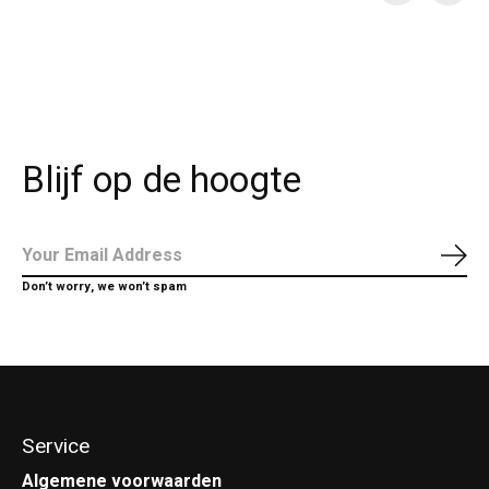
Carousel items
Blijf op de hoogte
Abo
Don’t worry, we won’t spam
Service
Algemene voorwaarden