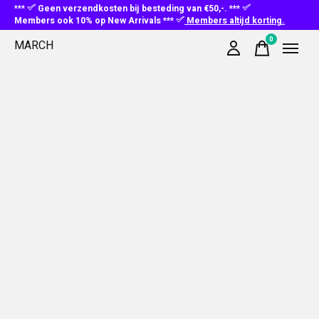
***
Geen verzendkosten bij besteding van €50,-. ***
Members ook 10% op New Arrivals ***
Members altijd korting.
0
MARCH
items