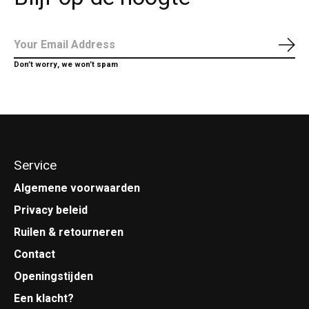
Abo
Don’t worry, we won’t spam
Service
Algemene voorwaarden
Privacy beleid
Ruilen & retourneren
Contact
Openingstijden
Een klacht?