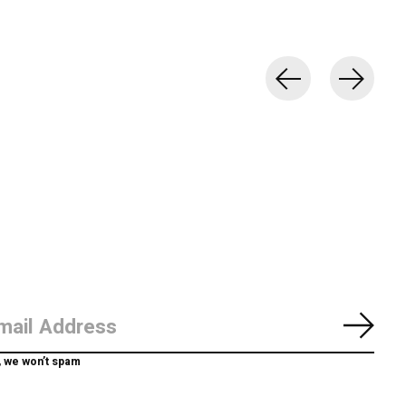
Abon
, we won’t spam