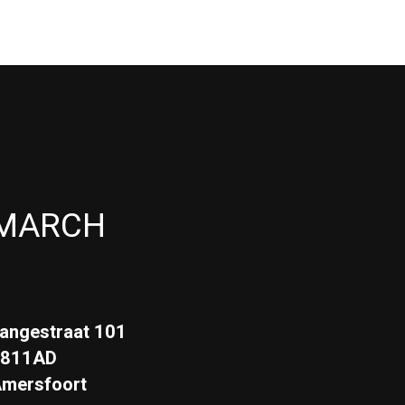
MARCH
angestraat 101
3811AD
mersfoort