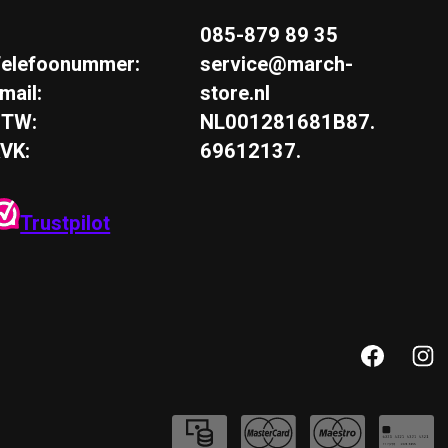
085-879 89 35
elefoonummer:
service@march-
mail:
store.nl
BTW:
NL001281681B87.
VK:
69612137.
Trustpilot