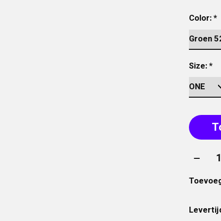
Color:
*
Size:
*
T
Aantal
Toevoeg
Levertij