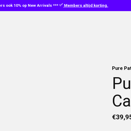
s ook 10% op New Arrivals ***
Members altijd korting.
Pure Pa
Pu
Ca
€39,9