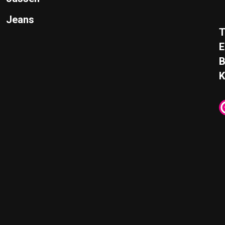
Jeans
T
E
K