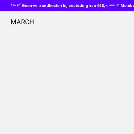
***
Geen verzendkosten bij besteding van €50,-. ***
Member
MARCH