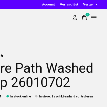
Account
Verlanglijst
Vergelijk
0
items
th
re Path Washed
p 26010702
5
In stock online
In store
:
Beschikbaarheid controleren