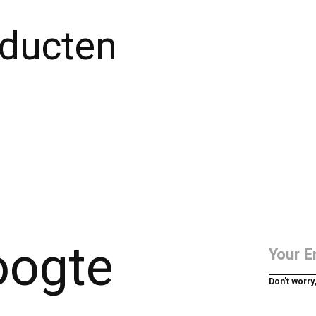
oducten
hoogte
Don’t worry