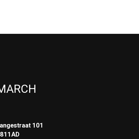
MARCH
angestraat 101
3811AD