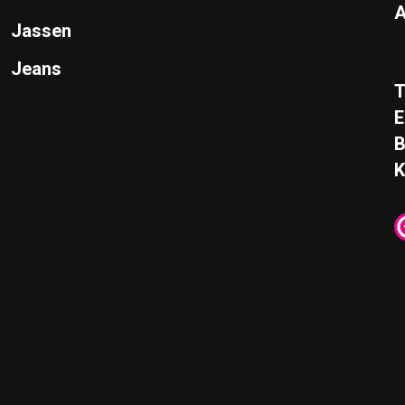
A
Jassen
Jeans
T
E
K