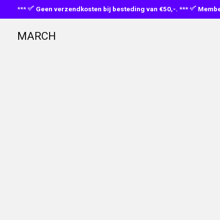
***
Geen verzendkosten bij besteding van €50,-. ***
Member
MARCH