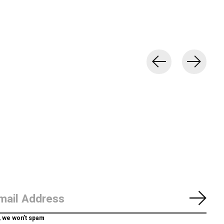
Abon
, we won’t spam