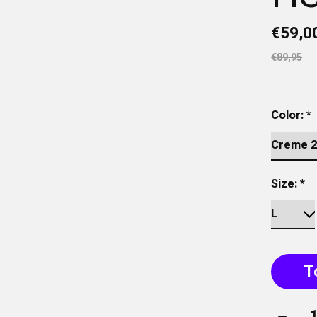
€59,0
€89,95
Color:
*
Size:
*
T
Aantal