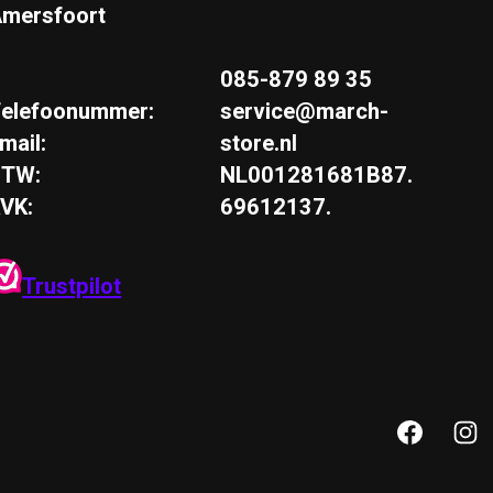
mersfoort
085-879 89 35
elefoonummer:
service@march-
mail:
store.nl
BTW:
NL001281681B87.
VK:
69612137.
Trustpilot