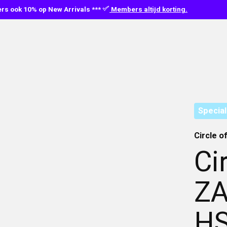
s ook 10% op New Arrivals ***
Members altijd korting.
Special
Circle o
Ci
ZA
HS