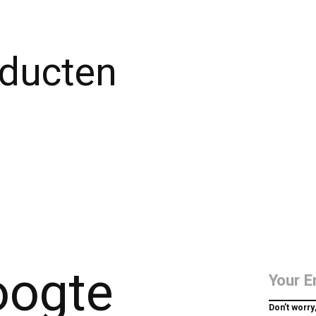
oducten
hoogte
Don’t worry