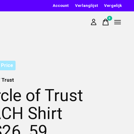
Account
Verlanglijst
Vergelijk
0
items
 Price
f Trust
rcle of Trust
CH Shirt
26_59