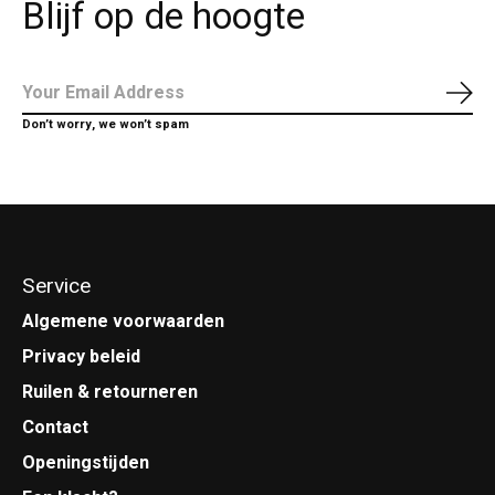
Blijf op de hoogte
Abo
Don’t worry, we won’t spam
Service
Algemene voorwaarden
Privacy beleid
Ruilen & retourneren
Contact
Openingstijden