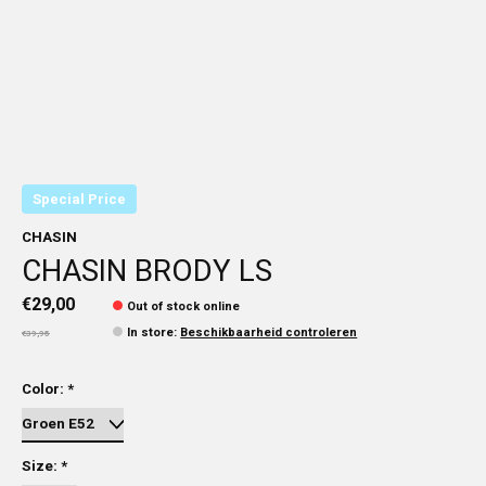
Special Price
CHASIN
CHASIN BRODY LS
€29,00
Out of stock online
In store
:
Beschikbaarheid controleren
€39,95
Color:
*
Size:
*