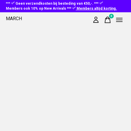
***
Geen verzendkosten bij besteding van €50,-. ***
Members ook 10% op New Arrivals ***
Members altijd korting.
0
MARCH
items