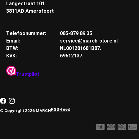
Langestraat 101
3811AD Amersfoort
Telefoonummer:
085-879 89 35
Email:
service@march-store.nl
BTW:
NL001281681B87.
KVK:
69612137.
Trustpilot
RSS-feed
© Copyright 2026 MARCH