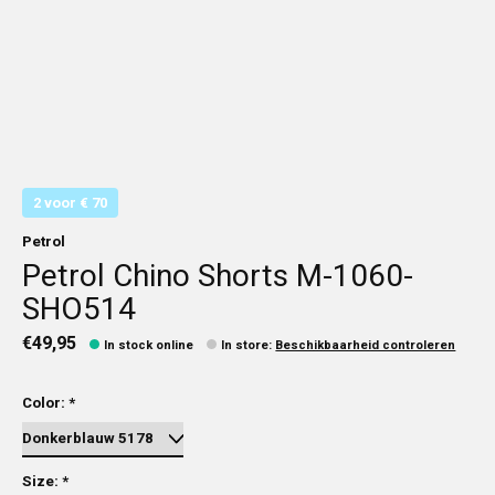
2 voor € 70
Petrol
Petrol Chino Shorts M-1060-
SHO514
€49,95
In stock online
In store
:
Beschikbaarheid controleren
Color:
*
Size:
*