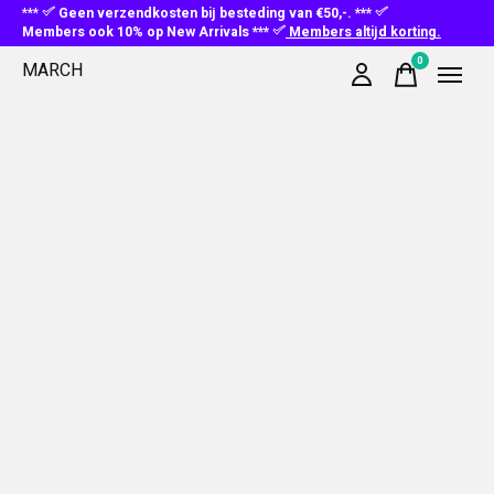
***
Geen verzendkosten bij besteding van €50,-. ***
Members ook 10% op New Arrivals ***
Members altijd korting.
0
MARCH
items