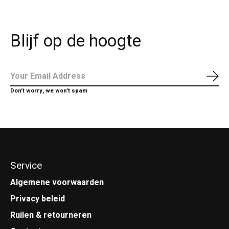
Blijf op de hoogte
Abo
Don’t worry, we won’t spam
Service
Algemene voorwaarden
Privacy beleid
Ruilen & retourneren