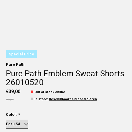
Special Price
Pure Path
Pure Path Emblem Sweat Shorts
26010520
€39,00
Out of stock online
In store
:
Beschikbaarheid controleren
€79,95
Color:
*