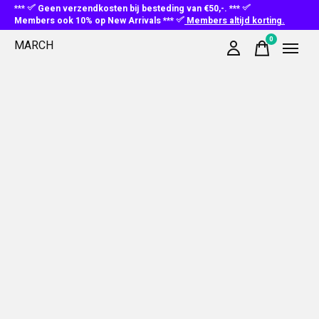
***
Geen verzendkosten bij besteding van €50,-. ***
Members ook 10% op New Arrivals ***
Members altijd korting.
0
MARCH
items