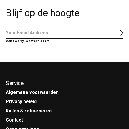
Blijf op de hoogte
Abo
Don’t worry, we won’t spam
Service
Algemene voorwaarden
Privacy beleid
Ruilen & retourneren
Contact