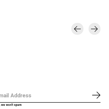
Abon
, we won’t spam