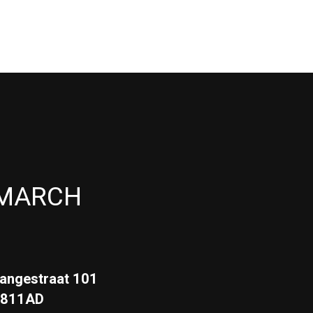
MARCH
angestraat 101
3811AD