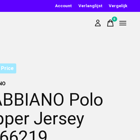
Account
Verlanglijst
Vergelijk
0
items
 Price
NO
BBIANO Polo
pper Jersey
66219