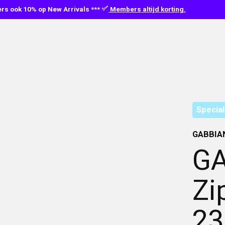
s ook 10% op New Arrivals ***
Members altijd korting.
Special
GABBIA
GA
Zi
23