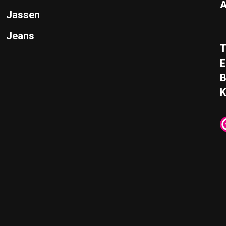
A
Jassen
Jeans
T
E
K