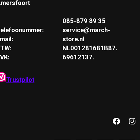
mersfoort
085-879 89 35
elefoonummer:
service@march-
mail:
store.nl
BTW:
NL001281681B87.
VK:
69612137.
Trustpilot