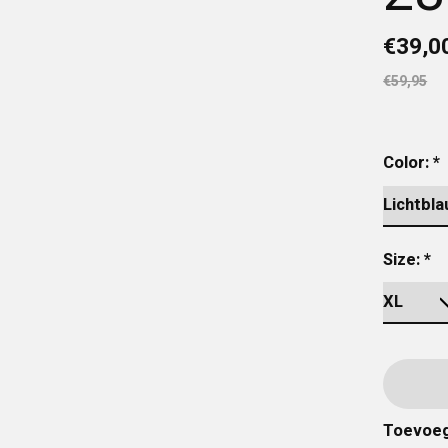
€39,0
€59,95
Color:
*
Size:
*
Toevoeg