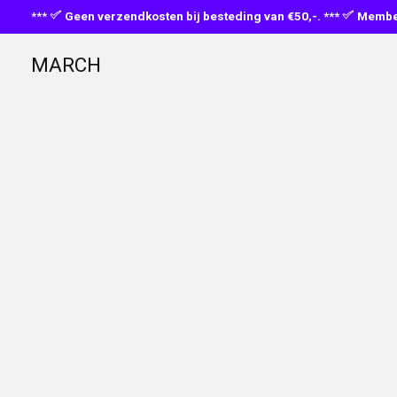
***
Geen verzendkosten bij besteding van €50,-. ***
Member
MARCH