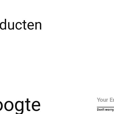
oducten
hoogte
Don’t worry