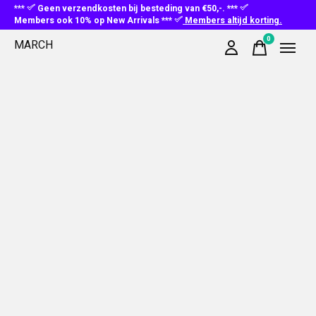
***
Geen verzendkosten bij besteding van €50,-. ***
Members ook 10% op New Arrivals ***
Members altijd korting.
0
MARCH
items