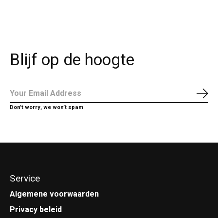
Blijf op de hoogte
Abo
Don’t worry, we won’t spam
Service
Algemene voorwaarden
Privacy beleid