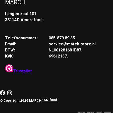
MARCH
Langestraat 101
3811AD Amersfoort
Telefoonummer:
085-879 89 35
Email:
service@march-store.nl
BTW:
NL001281681B87.
KVK:
69612137.
Trustpilot
RSS-feed
© Copyright 2026 MARCH